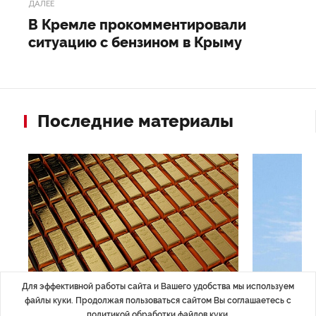
ДАЛЕЕ
В Кремле прокомментировали
ситуацию с бензином в Крыму
Последние материалы
Для эффективной работы сайта и Вашего удобства мы используем
файлы куки. Продолжая пользоваться сайтом Вы соглашаетесь с
ЭКОНОМИКА
,Вчера 14:44
ОБЩЕСТВО
,В
политикой обработки файлов куки
.