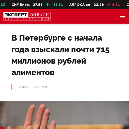
CNY Бирж
27.59
+-15.51
АЛРОСА ао
22.28
-0.31
Сев
В Петербурге с начала
года взыскали почти 715
миллионов рублей
алиментов
2 июн 2026 17:26