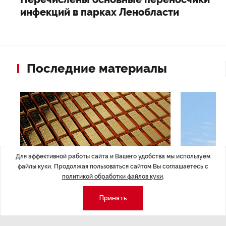
инфекций в парках Ленобласти
Последние материалы
Для эффективной работы сайта и Вашего удобства мы используем
файлы куки. Продолжая пользоваться сайтом Вы соглашаетесь с
политикой обработки файлов куки
.
Принять
ЭКОНОМИКА
,7 авг 14:44
ОБЩЕСТВО
,7
Курс на растущую
Картина н
волатильность?
августа