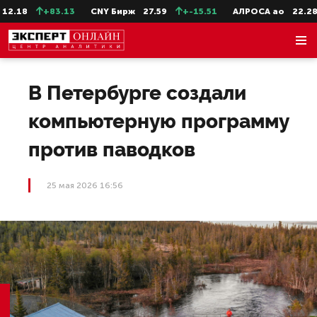
.18
+83.13
CNY Бирж
27.59
+-15.51
АЛРОСА ао
22.28
В Петербурге создали
компьютерную программу
против паводков
25 мая 2026 16:56