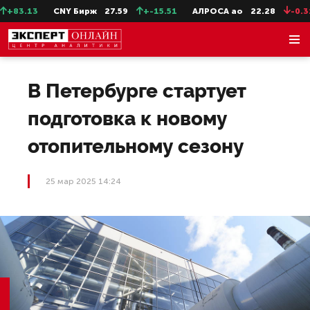
83.13
CNY Бирж
27.59
+-15.51
АЛРОСА ао
22.28
-0.31
В Петербурге стартует
подготовка к новому
отопительному сезону
25 мар 2025 14:24