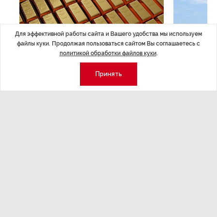
Для эффективной работы сайта и Вашего удобства мы используем
файлы куки. Продолжая пользоваться сайтом Вы соглашаетесь с
ЭКОНОМИКА
,7 авг 14:44
ОБЩЕСТВО
,7
политикой обработки файлов куки
.
Курс на растущую
Картина н
волатильность?
августа
Принять
ные
Министерство финансов РФ наращивает покупку
Рассказываем 
золота в резервы.
и мире, которы
августа — от т
строительства 
Экономика
Стиль жизни
Общество
Мероприятия