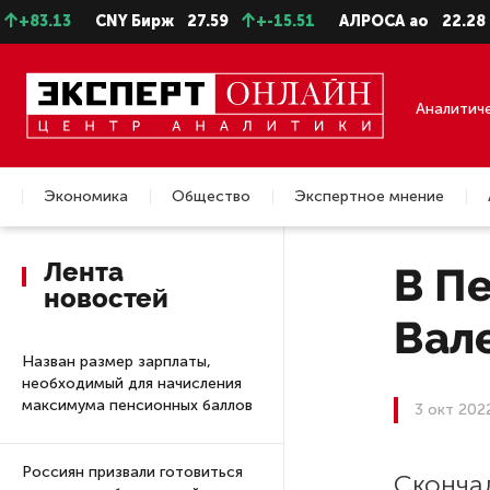
.13
CNY Бирж
27.59
+-15.51
АЛРОСА ао
22.28
-0.
Аналитич
Экономика
Общество
Экспертное мнение
Недвижимость
Лента
В П
новостей
Вал
Назван размер зарплаты,
необходимый для начисления
максимума пенсионных баллов
3 окт 202
Россиян призвали готовиться
Сконча