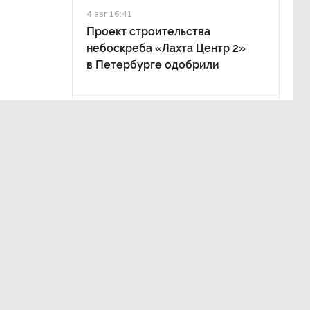
4 авг 16:41
Проект строительства
небоскреба «Лахта Центр 2»
в Петербурге одобрили
ления
и