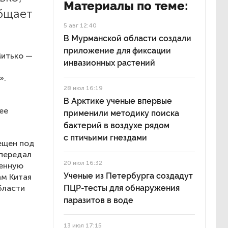
Материалы по теме:
общает
5 авг 12:40
В Мурманской области создали
приложение для фиксации
Митько —
инвазионных растений
».
28 июл 16:19
и
В Арктике ученые впервые
ее
применили методику поиска
бактерий в воздухе рядом
с птичьими гнездами
ещен под
 передал
20 июл 16:32
венную
Ученые из Петербурга создадут
ам Китая
области
ПЦР-тесты для обнаружения
паразитов в воде
13 июл 17:15