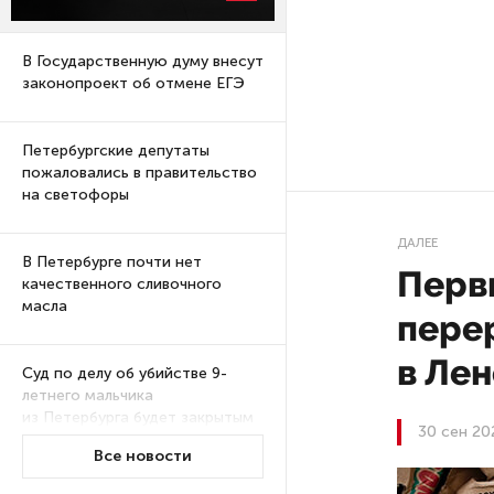
В Государственную думу внесут
законопроект об отмене ЕГЭ
Петербургские депутаты
пожаловались в правительство
на светофоры
ДАЛЕЕ
В Петербурге почти нет
Перв
качественного сливочного
масла
пере
в Ле
Суд по делу об убийстве 9-
летнего мальчика
из Петербурга будет закрытым
30 сен 20
Все новости
Университеты и колледжи