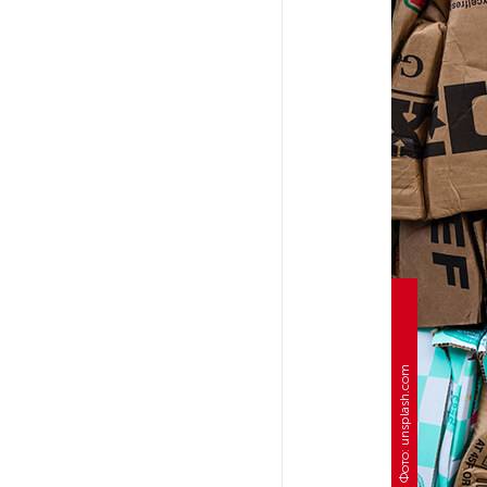
Ленобласти приняли более
20 000 абитуриентов
В Ленобласти нашли
неолитический могильник
с янтарными предметами
«Надежда» закончила
проходку участка на «зеленой»
ветке метро Петербурга
Стало известно о сети
по распространению в России
фейков
Фото: unsplash.com
Аналитики рассказали о ценах
июля на новые легковушки
в России