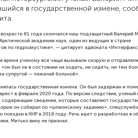
вшийся в государственной измене, со
ита.
 возрасте 81 года скончался наш подзащитный Валерий 
Арктической академии наук, один из ведущих в стране
ов по гидроакустике», — цитирует адвоката «Интерфакс
е время ученому все чаще вызывали скорую и отправлял
, «он был не в состоянии ни ходить, ни сидеть, ни тем бол
за супругой — лежачий больной».
нялась государственная измена. Он был задержан и пом
рест в феврале 2020 года. По версии следствия, ученый
, содержащие сведения, которые составляют государст
торые он собирал по «шпионскому заданию», спецслужб
го поездки в КНР в 2018 году. Речь идет о разработках в 
ики. Митько вину не признал.