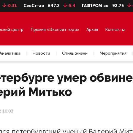
31
СевСт-ао
647.2
-5.4
ГАЗПРОМ ао
92.75
-0.71
еский центр
Премия «Эксперт года»
Архив
Контакты
Аналитика
Новости
Стиль жизни
Мероприятия
етербурге умер обвине
ерий Митько
2 10:03
лся петербургский ученый Валерий Мит