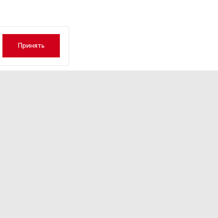
Принять
ами правда»: главные заяв
имира Путина на церемони
нания новых субъектов РФ