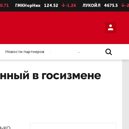
ГМКНорНик
124.52
-1.26
ЛУКОЙЛ
4675.5
-28.5
...
Новости партнеров
нный в госизмене
ько,