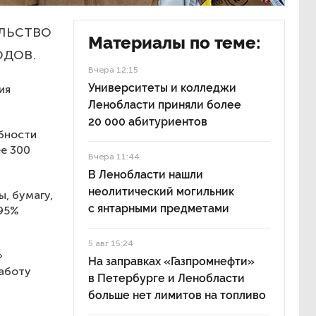
льство
Материалы по теме:
одов.
Вчера 12:15
Университеты и колледжи
ия
Ленобласти приняли более
20 000 абитуриентов
ебности
е 300
Вчера 11:44
В Ленобласти нашли
неолитический могильник
, бумагу,
с янтарными предметами
 95%
5 авг 15:24
»
На заправках «Газпромнефти»
работу
в Петербурге и Ленобласти
больше нет лимитов на топливо