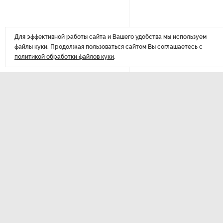
РГПУ им. А. И. Герцена начнет
новые образовательные
Для эффективной работы сайта и Вашего удобства мы используем
проекты с китайскими вузами
файлы куки. Продолжая пользоваться сайтом Вы соглашаетесь с
политикой обработки файлов куки
.
В Петербурге поймали
молодого администратора
колл-центра мошенников
ДАЛЕЕ
Петербургские метростроевцы
«За н
оценили идею строительства
лифта на станции
Влад
«Театральная»
приз
Поступило предложение
по пятницам освобождать
от работы одиноких россиянок
старше 28 лет