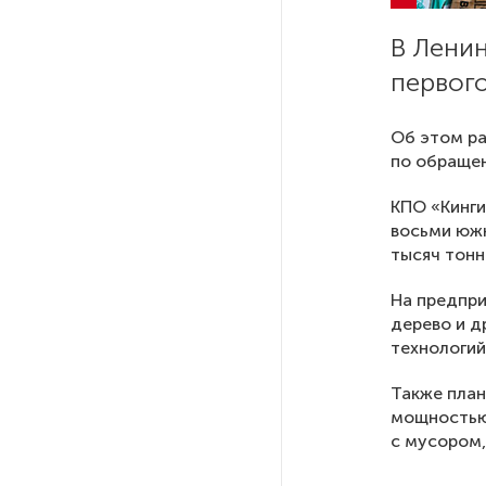
В Лени
На выборах в Госдуму «Единая
Россия» будет первой
первого
в бюллетене
Об этом ра
по обращен
В Петербурге на торги
выставили «Вечера на хуторе
КПО «Кинги
близ Диканьки»
восьми южн
тысяч тонн
До конца года в Мурманской
области установят системы
На предпри
для борьбы с обледенением
дерево и д
на энергосетях
технологий
Также план
Экс-полицейского
мощностью 
подозревают в убийстве
с мусором,
знакомого в Петербурге 2 года
назад