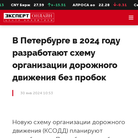
CNY Бирж
27.59
+-15.51
АЛРОСА ао
22.28
-0.31
Сев
В Петербурге в 2024 году
разработают схему
организации дорожного
движения без пробок
30 янв 2024 10:53
Новую схему организации дорожного
движения (КСОДД) планируют