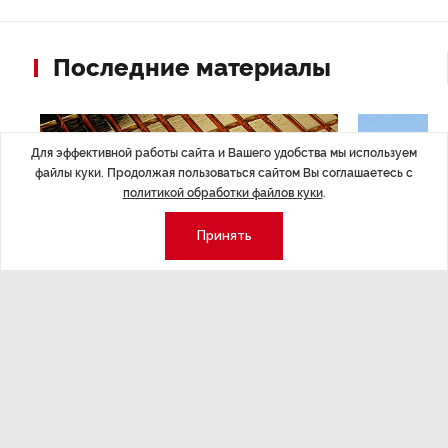
Последние материалы
Для эффективной работы сайта и Вашего удобства мы используем
файлы куки. Продолжая пользоваться сайтом Вы соглашаетесь с
политикой обработки файлов куки
.
Принять
ЭКОНОМИКА
,7 авг 14:44
ОБЩЕСТВО
,7
Курс на растущую
Картина н
волатильность?
августа
ные
Министерство финансов РФ наращивает покупку
Рассказываем 
золота в резервы.
и мире, которы