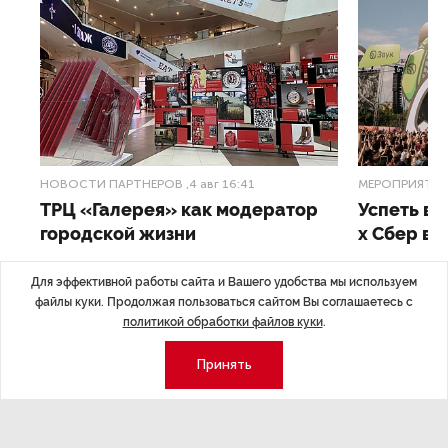
НОВОСТИ ПАРТНЕРОВ
,4 авг 16:41
МЕРОПРИЯТИ
ТРЦ «Галерея» как модератор
Успеть вс
городской жизни
x Сбер в 
ле
Трансформация торговых центров в условиях
Полный гид по
Для эффективной работы сайта и Вашего удобства мы используем
конкуренции с маркетплейсами.
файлы куки. Продолжая пользоваться сайтом Вы соглашаетесь с
а.
политикой обработки файлов куки
.
Принять