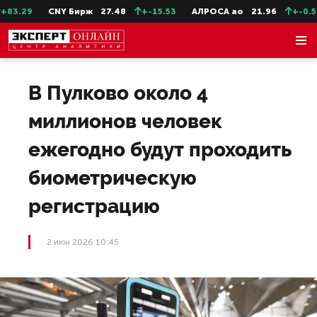
83.29
CNY Бирж
27.48
+-15.53
АЛРОСА ао
21.96
+-0.5
В Пулково около 4
миллионов человек
ежегодно будут проходить
биометрическую
регистрацию
2 июн 2026 10:45