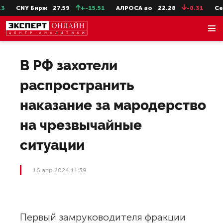
CNY Бирж
27.59
+-15.51
АЛРОСА ао
22.28
-0.31
СевС
В РФ захотели
распространить
наказание за мародерство
на чрезвычайные
ситуации
16 апр 2024 11:39
Первый замруководителя фракции