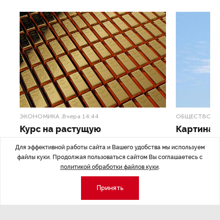
ЭКОНОМИКА
,Вчера 14:44
ОБЩЕСТВО
,В
Курс на растущую
Картина н
волатильность?
августа
Для эффективной работы сайта и Вашего удобства мы используем
файлы куки. Продолжая пользоваться сайтом Вы соглашаетесь с
ные
Министерство финансов РФ наращивает покупку
Рассказываем 
политикой обработки файлов куки
.
золота в резервы.
и мире, которы
августа — от т
Принять
строительства 