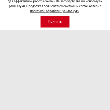
Для эффективной работы сайта и Вашего удобства мы используем
файлы куки. Продолжая пользоваться сайтом Вы соглашаетесь с
ДАЛЕЕ
политикой обработки файлов куки
.
ВЭБ выделит более 100 млрд рублей
на строительство газохимического
Принять
комплекса в Усть-Луге
Последние материалы