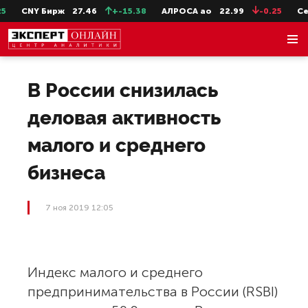
CNY Бирж
27.46
+-15.38
АЛРОСА ао
22.99
-0.25
СевС
В России снизилась
деловая активность
малого и среднего
бизнеса
7 ноя 2019 12:05
Индекс малого и среднего
предпринимательства в России (RSBI)