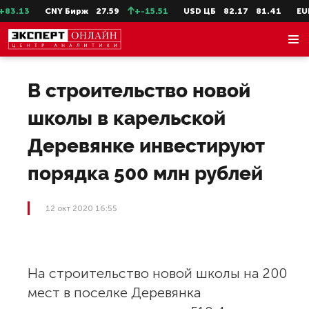
3.13
CNY Бирж
27.59
+-15.51
USD ЦБ
82.17
81.41
EUR 
В строительство новой
школы в карельской
Деревянке инвестируют
порядка 500 млн рублей
12 окт 2020 16:55
На строительство новой школы на 200
мест в поселке Деревянка