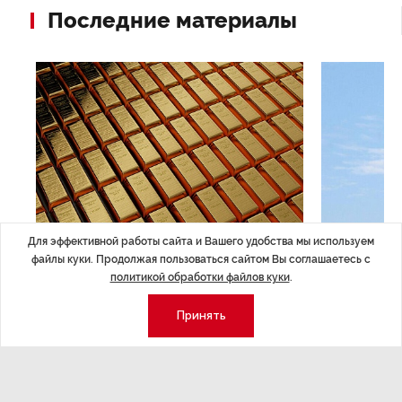
Последние материалы
Для эффективной работы сайта и Вашего удобства мы используем
ЭКОНОМИКА
,Вчера 14:44
ОБЩЕСТВО
,В
файлы куки. Продолжая пользоваться сайтом Вы соглашаетесь с
Курс на растущую
Картина н
политикой обработки файлов куки
.
волатильность?
августа
Принять
ные
Министерство финансов РФ наращивает покупку
Рассказываем 
золота в резервы.
и мире, которы
августа — от т
строительства 