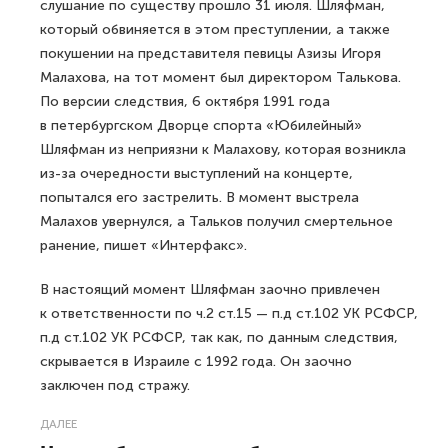
слушание по существу прошло 31 июля. Шляфман,
который обвиняется в этом преступлении, а также
покушении на представителя певицы Азизы Игоря
Малахова, на тот момент был директором Талькова.
По версии следствия, 6 октября 1991 года
в петербургском Дворце спорта «Юбилейный»
Шляфман из неприязни к Малахову, которая возникла
из-за очередности выступлений на концерте,
попытался его застрелить. В момент выстрела
Малахов увернулся, а Тальков получил смертельное
ранение, пишет «Интерфакс».
В настоящий момент Шляфман заочно привлечен
к ответственности по ч.2 ст.15 — п.д ст.102 УК РСФСР,
п.д ст.102 УК РСФСР, так как, по данным следствия,
скрывается в Израиле с 1992 года. Он заочно
заключен под стражу.
ДАЛЕЕ