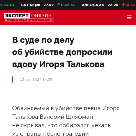
83.13
CNY Бирж
27.59
+-15.51
АЛРОСА ао
22.28
-0.31
В суде по делу
об убийстве допросили
вдову Игоря Талькова
13 сен 2024 14:36
Обвиняемый в убийстве певца Игоря
Талькова Валерий Шляфман
не скрывал, что собирался уехать
из страны после трагедии