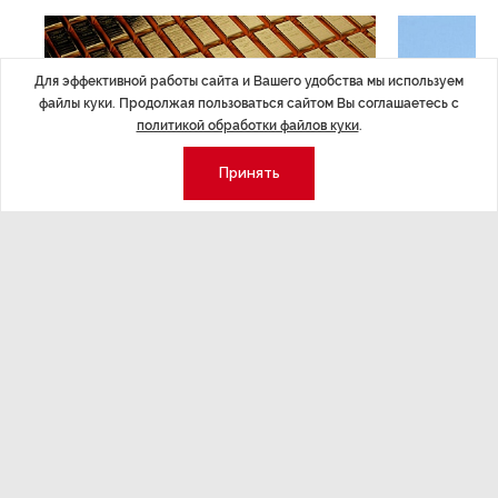
Для эффективной работы сайта и Вашего удобства мы используем
файлы куки. Продолжая пользоваться сайтом Вы соглашаетесь с
политикой обработки файлов куки
.
Принять
ЭКОНОМИКА
,Вчера 14:44
ОБЩЕСТВО
,В
Курс на растущую
Картина н
волатильность?
августа
ные
Министерство финансов РФ наращивает покупку
Рассказываем 
золота в резервы.
и мире, которы
августа — от т
строительства 