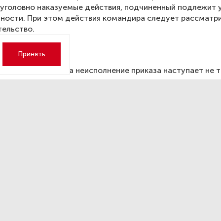
уголовно наказуемые действия, подчиненный подлежит 
ности. При этом действия командира следует рассматри
ельство.
ние приказа
Принять
ответственность за неисполнение приказа наступает не т
тказе подчиниться, «подлежит ответственности также л
инимает к исполнению приказ начальника, но в действит
о его не исполняет».
е места службы и дезертирство
ность за дезертирство наступает при наличии у лица це
 от исполнения обязанностей военной службы. Об умысл
твовать приобретение или изготовление подложных док
е о том, что лицо имеет отсрочку от призыва, устройств
во как преступление считается оконченным с момента
 предельного возраста пребывания на военной службе и