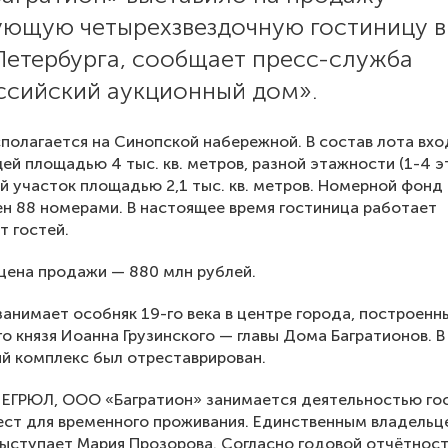
ующую четырехзвездочную гостиницу в
Петербурга, сообщает пресс-служба
ссийский аукционный дом».
полагается на Синопской набережной. В состав лота вхо
ей площадью 4 тыс. кв. метров, разной этажности (1-4 э
й участок площадью 2,1 тыс. кв. метров. Номерной фонд
н 88 номерами. В настоящее время гостиница работает
т гостей.
цена продажи — 880 млн рублей.
занимает особняк 19-го века в центре города, построенн
о князя Иоанна Грузинского — главы Дома Багратионов. В
й комплекс был отреставрирован.
 ЕГРЮЛ, ООО «Багратион» занимается деятельностью го
ест для временного проживания. Единственным владельц
ыступает Мария Прозорова. Согласно годовой отчётнос