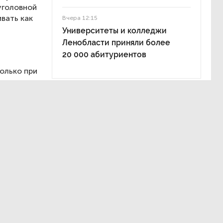
уголовной
вать как
Вчера 12:15
Университеты и колледжи
Ленобласти приняли более
20 000 абитуриентов
олько при
ицо,
ельности
ли
е могут
ументов,
о
ли