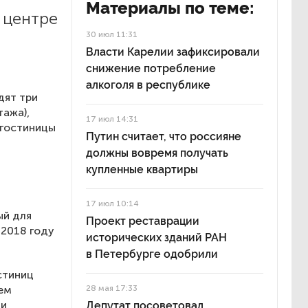
Материалы по теме:
 центре
30 июл 11:31
Власти Карелии зафиксировали
снижение потребление
алкоголя в республике
дят три
тажа),
17 июл 14:31
 гостиницы
Путин считает, что россияне
должны вовремя получать
купленные квартиры
17 июл 10:14
ый для
Проект реставрации
 2018 году
исторических зданий РАН
в Петербурге одобрили
стиниц
ем
28 мая 17:33
ти
Депутат посоветовал