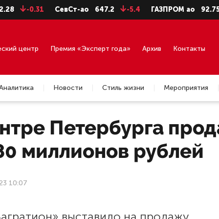
-0.31
СевСт-ао
647.2
-5.4
ГАЗПРОМ ао
92.75
-0
еский центр
Премия «Эксперт года»
Архив
Контакты
Аналитика
Новости
Стиль жизни
Мероприятия
ентре Петербурга прод
80 миллионов рублей
23 10:07
агратион» выставило на продажу