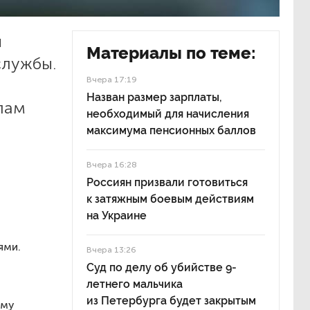
и
Материалы по теме:
службы.
Вчера 17:19
Назван размер зарплаты,
лам
необходимый для начисления
максимума пенсионных баллов
Вчера 16:28
Россиян призвали готовиться
к затяжным боевым действиям
на Украине
ями.
Вчера 13:26
Суд по делу об убийстве 9-
летнего мальчика
из Петербурга будет закрытым
ему