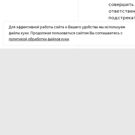
совершить 
ответствен
РГПУ им. А. И. Герцена начнет
подстрекат
новые образовательные
проекты с китайскими вузами
Для эффективной работы сайта и Вашего удобства мы используем
Неисполне
файлы куки. Продолжая пользоваться сайтом Вы соглашаетесь с
политикой обработки файлов куки
.
Уголовная 
В Петербурге поймали
открытом о
молодого администратора
которое пр
колл-центра мошенников
сознательн
Петербургские метростроевцы
Оставлени
оценили идею строительства
лифта на станции
Ответствен
«Театральная»
уклониться
свидетельс
в том числ
Поступило предложение
на работу.
по пятницам освобождать
от работы одиноких россиянок
Дезертирст
старше 28 лет
достижения