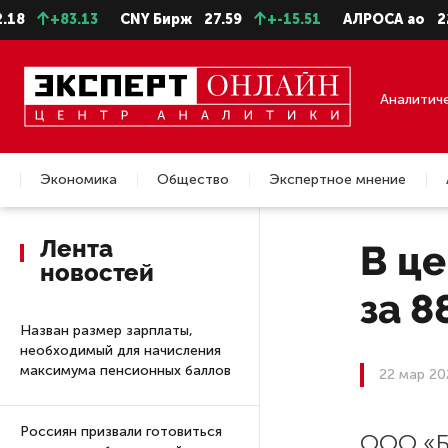
+83.13
CNY Бирж
27.59
+-15.51
АЛРОСА ао
22.28
Аналитич
Экономика
Общество
Экспертное мнение
Недвижимость
Лента
В ц
новостей
за 8
Назван размер зарплаты,
необходимый для начисления
максимума пенсионных баллов
22 мар 20
Россиян призвали готовиться
ООО «Б