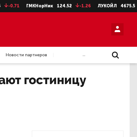
.71
ГМКНорНик
124.52
-1.26
ЛУКОЙЛ
4675.5
-28
...
Новости партнеров
ают гостиницу