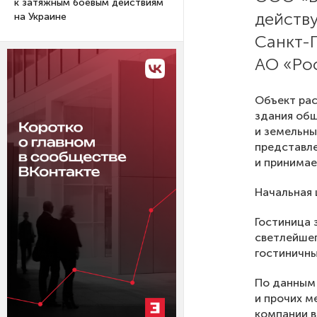
к затяжным боевым действиям
действ
на Украине
Санкт-
АО «Ро
Объект рас
здания общ
и земельны
представле
и принимае
Начальная 
Гостиница 
светлейшег
гостиничны
По данным
и прочих м
компании в