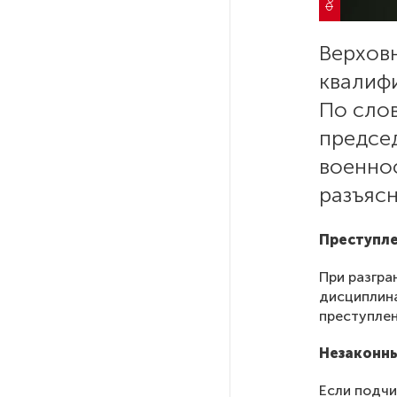
На выборах в Госдуму «Единая
Верхов
Россия» будет первой
квалиф
в бюллетене
По сло
предсе
В Петербурге на торги
выставили «Вечера на хуторе
военно
близ Диканьки»
разъясн
До конца года в Мурманской
Преступле
области установят системы
для борьбы с обледенением
на энергосетях
При разгра
дисциплина
преступле
Экс-полицейского
подозревают в убийстве
Незаконны
знакомого в Петербурге 2 года
назад
Если подчи