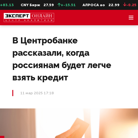
3.13
CNY Бирж
27.59
+-15.51
АЛРОСА ао
22.99
-0.25
В Центробанке
рассказали, когда
россиянам будет легче
взять кредит
11 мар 2025 17:18