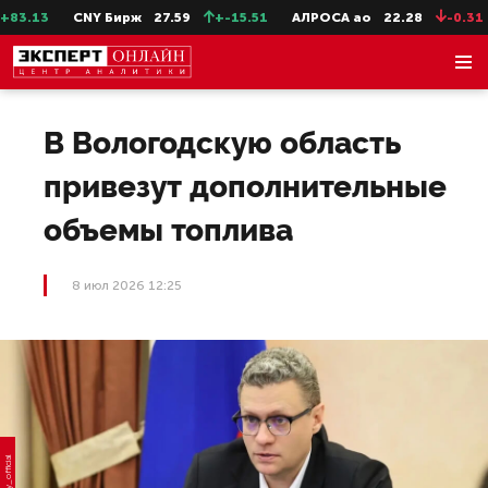
3.13
CNY Бирж
27.59
+-15.51
АЛРОСА ао
22.28
-0.31
В Вологодскую область
привезут дополнительные
объемы топлива
8 июл 2026 12:25