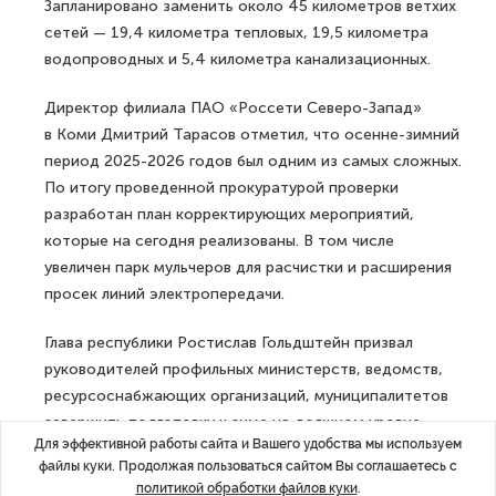
Запланировано заменить около 45 километров ветхих
сетей — 19,4 километра тепловых, 19,5 километра
водопроводных и 5,4 километра канализационных.
Директор филиала ПАО «Россети Северо-Запад»
в Коми Дмитрий Тарасов отметил, что осенне-зимний
период 2025-2026 годов был одним из самых сложных.
По итогу проведенной прокуратурой проверки
разработан план корректирующих мероприятий,
которые на сегодня реализованы. В том числе
увеличен парк мульчеров для расчистки и расширения
просек линий электропередачи.
Глава республики Ростислав Гольдштейн призвал
руководителей профильных министерств, ведомств,
ресурсоснабжающих организаций, муниципалитетов
завершить подготовку к зиме на должном уровне.
Для эффективной работы сайта и Вашего удобства мы используем
Отопительный сезон начинается на юге Коми в начале
файлы куки. Продолжая пользоваться сайтом Вы соглашаетесь с
сентября, в заполярной Воркуте — в конце августа.
политикой обработки файлов куки
.