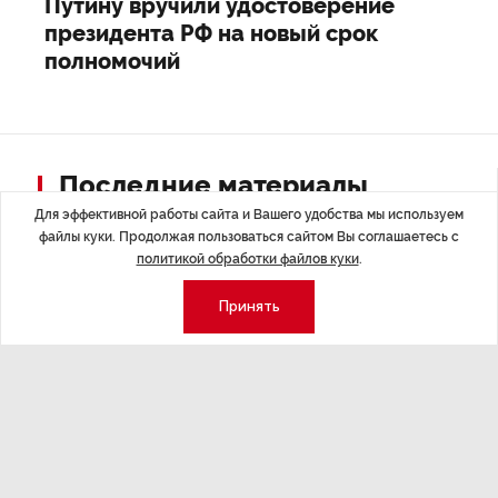
Путину вручили удостоверение
президента РФ на новый срок
полномочий
Последние материалы
Для эффективной работы сайта и Вашего удобства мы используем
файлы куки. Продолжая пользоваться сайтом Вы соглашаетесь с
политикой обработки файлов куки
.
Принять
ЭКОНОМИКА
,7 авг 14:44
ОБЩЕСТВО
,7