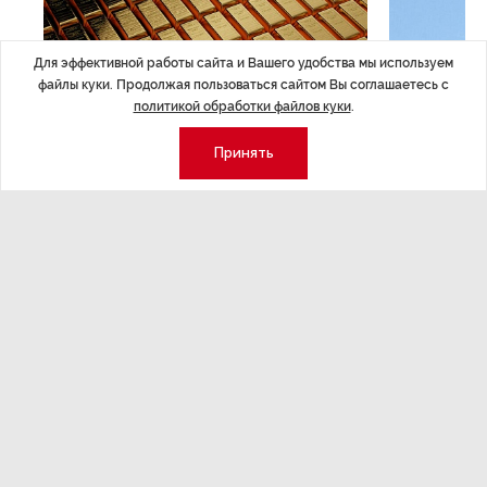
Для эффективной работы сайта и Вашего удобства мы используем
файлы куки. Продолжая пользоваться сайтом Вы соглашаетесь с
политикой обработки файлов куки
.
Принять
ЭКОНОМИКА
,Вчера 14:44
ОБЩЕСТВО
,В
Курс на растущую
Картина н
волатильность?
августа
ные
Министерство финансов РФ наращивает покупку
Рассказываем 
золота в резервы.
и мире, которы
августа — от т
строительства 