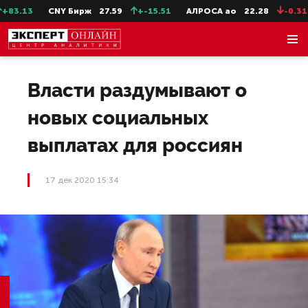
83.13
CNY Бирж
27.59
+-15.51
АЛРОСА ао
22.28
-0.31
Власти раздумывают о
новых социальных
выплатах для россиян
17 дек 2020 15:34