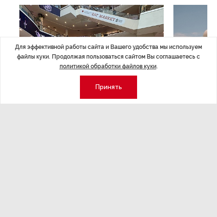
Для эффективной работы сайта и Вашего удобства мы используем
файлы куки. Продолжая пользоваться сайтом Вы соглашаетесь с
политикой обработки файлов куки
.
Принять
НОВОСТИ ПАРТНЕРОВ
,4 авг 16:41
МЕРОПРИЯТИ
ТРЦ «Галерея» как модератор
Успеть вс
городской жизни
x Сбер в 
ле
Трансформация торговых центров в условиях
Полный гид по
конкуренции с маркетплейсами.
а.