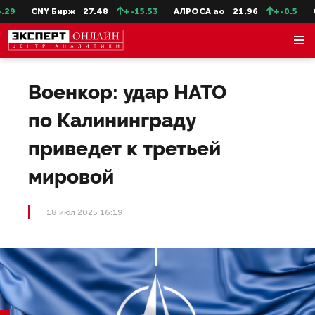
9
CNY Бирж
27.48
+-15.53
АЛРОСА ао
21.96
+-0.5
Се
Военкор: удар НАТО
по Калининграду
приведет к третьей
мировой
18 июл 2025 16:19