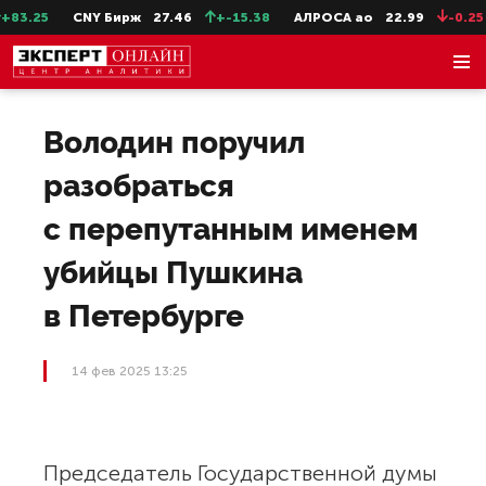
83.25
CNY Бирж
27.46
+-15.38
АЛРОСА ао
22.99
-0.25
Володин поручил
разобраться
с перепутанным именем
убийцы Пушкина
в Петербурге
14 фев 2025 13:25
Председатель Государственной думы