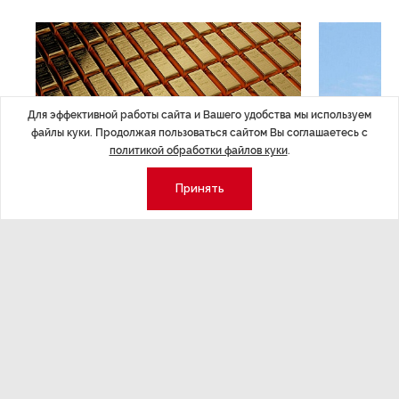
Для эффективной работы сайта и Вашего удобства мы используем
файлы куки. Продолжая пользоваться сайтом Вы соглашаетесь с
политикой обработки файлов куки
.
Принять
ЭКОНОМИКА
,14:44
ОБЩЕСТВО
,1
Курс на растущую
Картина н
волатильность?
августа
ные
Министерство финансов РФ наращивает покупку
Рассказываем 
золота в резервы.
и мире, которы
августа — от т
строительства 