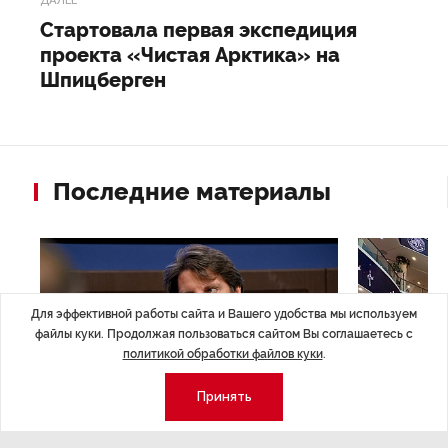
мировой экономики.
В программе — Форум малого и среднего
предпринимательства (МСП), Форум креативных
индустрий, Международный молодежный форум
«День будущего», форум «Лекарственная
безопасность». В рамках культурной программы
пройдет фестиваль «Петербургские сезоны», а также
традиционные Спортивные игры ПМЭФ.
ДАЛЕЕ
Стартовала первая экспедиция
проекта «Чистая Арктика» на
Шпицберген
Для эффективной работы сайта и Вашего удобства мы используем
файлы куки. Продолжая пользоваться сайтом Вы соглашаетесь с
политикой обработки файлов куки
.
Принять
Последние материалы