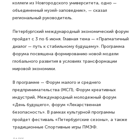
Реализация этих проектов позволит создать более
400 рабочих мест, сказал первый заместитель
губернатора региона Евгений Богданов.
«Регион подпишет 28 соглашений, 8 из которых —
инвестиционные на сумму свыше 8 миллиардов рублей.
Они предусматривают создание больше 400 рабочих
мест. Помимо инвестиционных соглашений, будут
заключены соглашения правительственные,
межрегиональные. Несколько соглашений подпишут
коллеги из Новгородского университета, одно —
объединенный музей-заповедник», — сказал
региональный руководитель.
Петербургский международный экономический форум
пройдет с 3 по 6 июня. Главная тема — «Прагматичный
диалог — путь к стабильному будущему». Программа
форума посвящена формированию новой модели
глобального развития в условиях трансформации