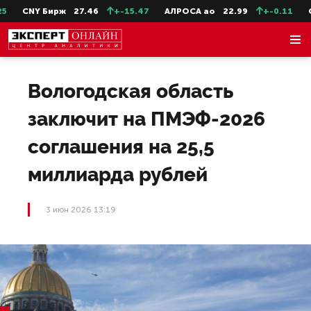
CNY Бирж
27.46
+-15.47
АЛРОСА ао
22.99
+-0.11
Се
Вологодская область
заключит на ПМЭФ-2026
соглашения на 25,5
миллиарда рублей
3 июн 2026 13:19