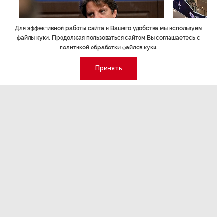
Для эффективной работы сайта и Вашего удобства мы используем
файлы куки. Продолжая пользоваться сайтом Вы соглашаетесь с
политикой обработки файлов куки
.
Принять
ЭКСПЕРТНОЕ МНЕНИЕ
,Вчера 17:23
НОВОСТИ ПА
Евгений Барановский: «Рынок
ТРЦ «Гал
видит в Ленинградской области
городско
долгосрочную перспективу»
Трансформация
конкуренции с
Интервью с вице-губернатором Ленинградской
области Евгением Барановским.