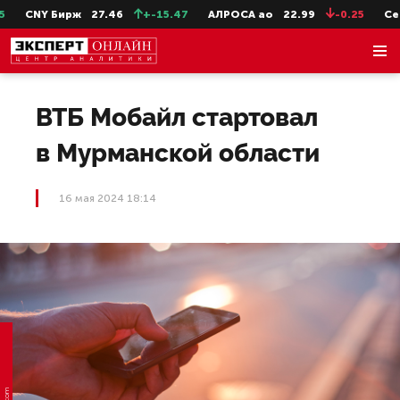
CNY Бирж
27.46
+-15.47
АЛРОСА ао
22.99
-0.25
СевСт
ВТБ Мобайл стартовал
в Мурманской области
16 мая 2024 18:14