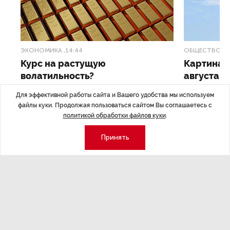
ЭКОНОМИКА
,14:44
ОБЩЕСТВО
,1
Курс на растущую
Картина н
волатильность?
августа
Для эффективной работы сайта и Вашего удобства мы используем
ные
Министерство финансов РФ наращивает покупку
Рассказываем 
файлы куки. Продолжая пользоваться сайтом Вы соглашаетесь с
золота в резервы.
и мире, которы
политикой обработки файлов куки
.
августа — от т
строительства 
Принять
Экономика
Стиль жизни
Общество
Мероприятия