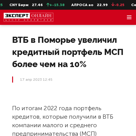
CNY Бирж
27.46
+-15.38
АЛРОСА ао
22.99
-0.25
Сев
ВТБ в Поморье увеличил
кредитный портфель МСП
более чем на 10%
17 апр 2023 12:45
По итогам 2022 года портфель
кредитов, которые получили в ВТБ
компании малого и среднего
предпринимательства (МСП)