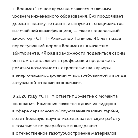
Подписание состоялось 6 апреля 2026 года в стенах
«Военмеха», где прошел «День «СТГТ» — встреча
руководителей компании и вуза со студентами,
инициированная компанией-энергомашиностроителем
с целью привлечения в отрасль молодых кадров.
Специалисты «СТГТ» рассказали об истории
компании, ее продукте, о перспективах развития и,
конечно, о намерении привлекать студентов
на стажировку и практику, а выпускников — на работу.
«„Военмех“ во все времена славился отличным
уровнем инженерного образования. Вуз продолжает
держать планку: готовить и выпускать специалистов
высочайшей квалификации», — сказал генеральный
директор «СТГТ» Александр Таничев, 40 лет назад
переступивший порог «Военмеха» в качестве
абитуриента. «Я рад возможности поделиться своим
опытом становления в профессии и предложить