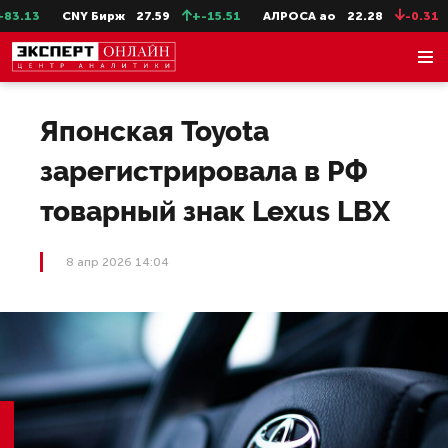
.13
CNY Бирж
27.59
+-15.51
АЛРОСА ао
22.28
-0.31
Японская Toyota
зарегистрировала в РФ
товарный знак Lexus LBX
8 апр 2026 14:04