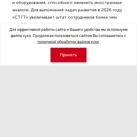
ребятам возможность строительства карьеры
в энергомашиностроении — востребованной и всегда
актуальной отрасли экономики».
В 2026 году «СТГТ» отметит 15-летие с момента
Для эффективной работы сайта и Вашего удобства мы используем
основания. Компания является одним из лидеров
файлы куки. Продолжая пользоваться сайтом Вы соглашаетесь с
политикой обработки файлов куки
.
в сфере сервисного обслуживания газовых турбин,
ведет большую научно-исследовательскую работу
Принять
в том числе по разработке и внедрению
в отечественное газотурбостроение материалов
и оборудования, способного заменить иностранные
аналоги. Для выполнения задач развития в 2026 году
«СТГТ» увеличивает штат сотрудников более чем
на 100 человек.
«Прочная связь университета с индустриальным
партнером — основа успешной карьеры его
выпускников», — отметил Андрей Максимов,
Председатель Комитета по науке и высшей школе