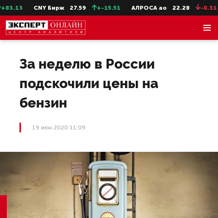
3.13
CNY Бирж
27.59
+-15.51
АЛРОСА ао
22.28
-0.31
За неделю в России
подскочили цены на
бензин
19 июн 2020 11:09