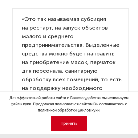
«Это так называемая субсидия
на рестарт, на запуск объектов
малого и среднего
предпринимательства. Выделенные
средства можно будет направить
на приобретение масок, перчаток
для персонала, санитарную
обработку всех помещений, то есть
на поддержку необходимого
эпидемиологического порядка», —
Для эффективной работы сайта и Вашего удобства мы используем
файлы куки. Продолжая пользоваться сайтом Вы соглашаетесь с
уточнил губернатор.
политикой обработки файлов куки
.
Принять
Полноценный старт туристического сезона в области
будет дан с момента отмены режима 14-дневного