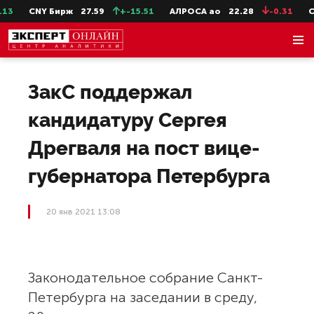
3
CNY Бирж
27.59
+-15.51
АЛРОСА ао
22.28
-0.31
Се
ЗакС поддержал
кандидатуру Сергея
Дрегваля на пост вице-
губернатора Петербурга
20 янв 2021 13:08
Законодательное собрание Санкт-
Петербурга на заседании в среду,