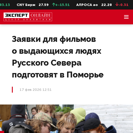
3
CNY Бирж
27.59
+-15.51
АЛРОСА ао
22.28
-0.31
Се
Заявки для фильмов
о выдающихся людях
Русского Севера
подготовят в Поморье
17 фев 2026 12:51