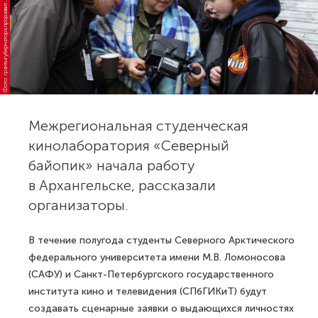
о
т
о:
г
р
а
н
т
ы
г
у
б
е
р
н
а
т
о
р
а.
п
р
о
р
а
з
в
и
2
9.
р
Ф
и
е
ф
т
Межрегиональная студенческая
кинолаборатория «Северный
байопик» начала работу
в Архангельске, рассказали
организаторы.
В течение полугода студенты Северного Арктического
федерального университета имени М.В. Ломоносова
(САФУ) и Санкт-Петербургского государственного
института кино и телевидения (СПбГИКиТ) будут
создавать сценарные заявки о выдающихся личностях