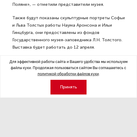
Поляне», — отметили представители музея.
Также будут показаны скульптурные портреты Софьи
и Льва Толстых работы Наума Аронсона и Ильи
Гинцбурга, они предоставлены из фондов
Государственного музея-заповедника Л.Н. Толстого.
Выставка будет работать до 12 апреля.
ДАЛЕЕ
Для эффективной работы сайта и Вашего удобства мы используем
Петербуржцам рассказали
файлы куки. Продолжая пользоваться сайтом Вы соглашаетесь с
политикой обработки файлов куки
.
о городских мероприятиях
на Масленицу
Принять
Последние материалы