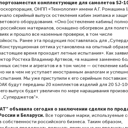
портозаместил комплектующие для самолетов SJ-1
оскорпорация, ОНПП «Технология» имени А.Г. Ромашина 
начало серийный выпуск остекления кабин экипажа и защи
ветового оборудования. «Оно [остекление кабины] полн
 российских материалов, оснащено обогревом для полет
иях и прошло все наземные проверки, в том числе
ойкость. Ранее эта продукция поставлялась для „Суперд
 Конструкционная оптика установлена на опытный образе
настоящее время проходит летные испытания». Как заяви
ктор Ростеха Владимир Артяков, «в машине заменено бо
нных систем и агрегатов и в том числе — остекление каб
но ни в чем не уступает иностранным аналогам и успеш
спытания. Мы уже приступили к его серийным поставкам:
ОАК будут переданы 20 комплектов изделий для 20 SJ-10
его выпуск будет увеличен по мере наращивания произв
 „Суперджетов“».
БАТ“ объявила сегодня о заключении сделки по про
 России и Беларуси.
Все торговые марки, используемые с
в собственности российского бизнеса. Таким образом,
и будут продолжать получать привычные им продукты в