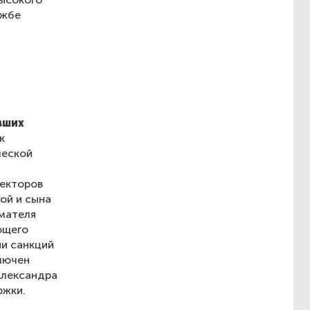
ужбе
вших
к
ческой
ректоров
ой и сына
имателя
ющего
ии санкций
лючен
Александра
ржки.