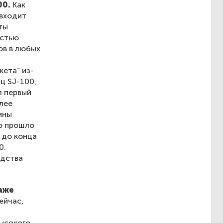
00.
Как
(входит
ты
остью
ов в любых
жета“ из-
ц SJ-100,
л первый
лее
ины
но прошло
 до конца
0.
одства
даже
ейчас,
ысокого