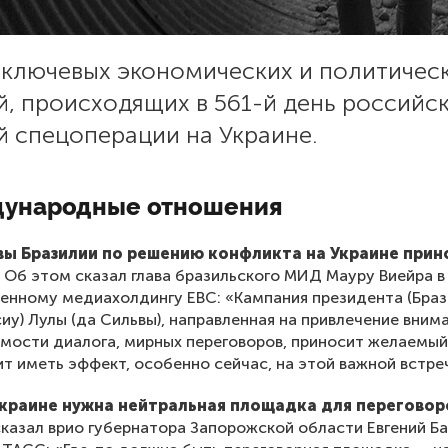
 ключевых экономических и политичес
й, происходящих в 561-й день российс
й спецоперации на Украине.
ународные отношения
ы Бразилии по решению конфликта на Украине прин
.
Об этом сказал глава бразильского МИД Мауру Виейра в
енному медиахолдингу EBC: «Кампания президента (Бра
иу) Лулы (да Сильвы), направленная на привлечение вним
мости диалога, мирных переговоров, приносит желаемый
т иметь эффект, особенно сейчас, на этой важной встре
Украине нужна нейтральная площадка для переговор
казал врио губернатора Запорожской области Евгений Б