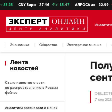
CNY Бирж
27.46
+-15.47
АЛРОСА ао
22.99
-0.25
Аналитич
Экономика
Общество
Экспертное мнение
Недвижимость
Лента
Полу
новостей
сен
Стало известно о сети
по распространению в России
фейков
ОБЩЕСТ
7 сен 202
Аналитики рассказали о ценах