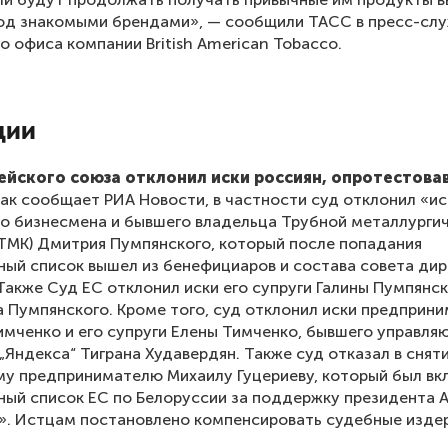
под знакомыми брендами», — сообщили ТАСС в пресс-сл
о офиса компании British American Tobacco.
ции
ейского союза отклонил иски россиян, опротестова
ак сообщает РИА Новости, в частности суд отклонил «ис
о бизнесмена и бывшего владельца Трубной металлурги
ТМК) Дмитрия Пумпянского, который после попадания
ный список вышел из бенефициаров и состава совета ди
Также Суд ЕС отклонил иски его супруги Галины Пумпянск
 Пумпянского. Кроме того, суд отклонил иски предприн
имченко и его супруги Елены Тимченко, бывшего управля
„Яндекса“ Тиграна Худавердян. Также суд отказал в снят
у предпринимателю Михаилу Гуцериеву, который был вк
ный список ЕС по Белоруссии за поддержку президента 
». Истцам постановлено компенсировать судебные изде