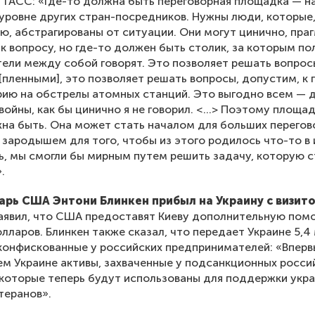
 ТАСС: «Где-то должна быть переговорная площадка — н
уровне других стран-посредников. Нужны люди, которые
ю, абстрагированы от ситуации. Они могут цинично, пра
к вопросу, но где-то должен быть столик, за которым п
ели между собой говорят. Это позволяет решать вопрос
[пленными], это позволяет решать вопросы, допустим, к 
ию на обстрелы атомных станций. Это выгодно всем — 
войны, как бы цинично я не говорил. <...> Поэтому площад
на быть. Она может стать началом для больших перегов
 зародышем для того, чтобы из этого родилось что-то в и
, мы смогли бы мирным путем решить задачу, которую с
.
арь США Энтони Блинкен прибыл на Украину с визит
аявил, что США предоставят Киеву дополнительную пом
олларов. Блинкен также сказал, что передает Украине 5,4
конфискованные у российских предпринимателей: «Вперв
м Украине активы, захваченные у подсанкционных росси
 которые теперь будут использованы для поддержки укр
теранов».