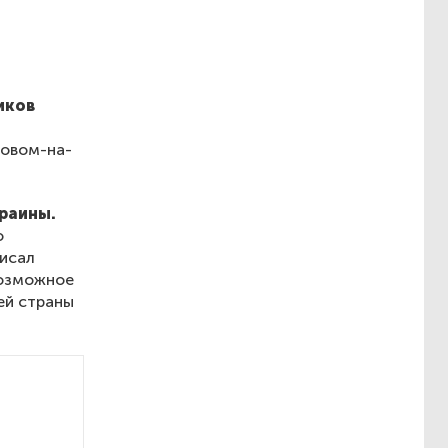
иков
товом-на-
раины.
о
писал
возможное
ей страны