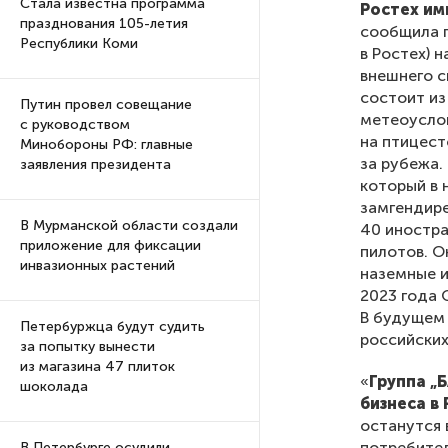
Стала известна программа
Ростех им
празднования 105-летия
сообщила г
Республики Коми
в Ростех) 
внешнего с
состоит из
Путин провел совещание
метеоуслов
с руководством
на птицест
Минобороны РФ: главные
за рубежа.
заявления президента
который в 
замгендире
В Мурманской области создали
40 иностра
приложение для фиксации
пилотов. О
инвазионных растений
наземные и
2023 года 
В будущем 
Петербуржца будут судить
российских
за попытку вынести
из магазина 47 плиток
«
Группа „
шоколада
бизнеса в
останутся 
потребител
В Петербурге осудили