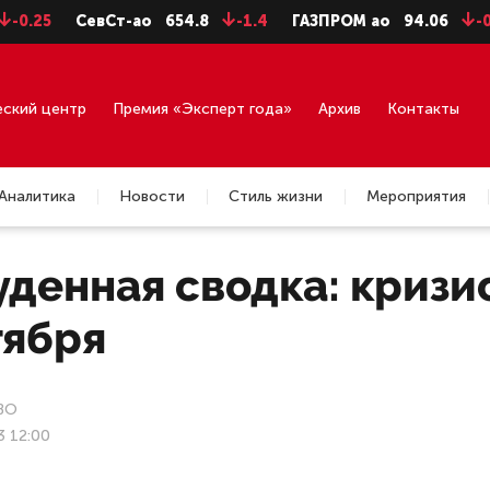
СевСт-ао
654.8
-1.4
ГАЗПРОМ ао
94.06
-0.99
Г
еский центр
Премия «Эксперт года»
Архив
Контакты
Аналитика
Новости
Стиль жизни
Мероприятия
денная сводка: кризис
тября
ВО
3 12:00