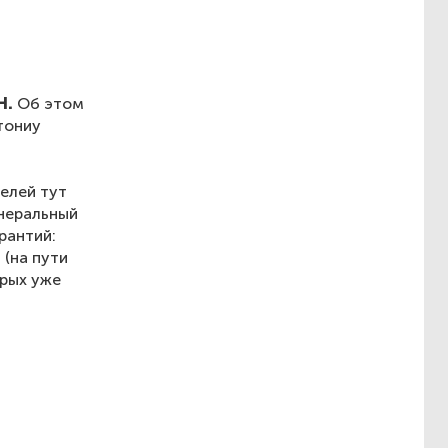
Н.
Об этом
тониу
елей тут
енеральный
рантий:
(на пути
орых уже