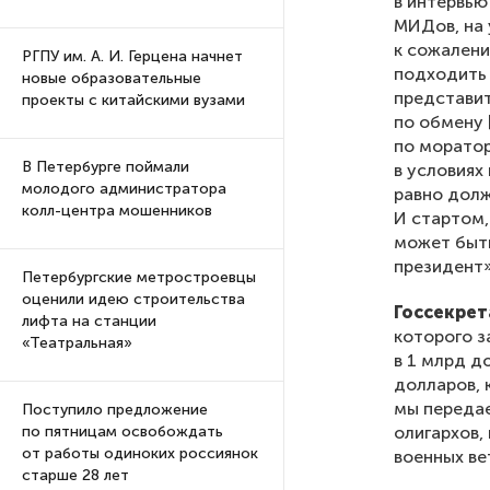
в интервью
МИДов, на 
к сожалени
РГПУ им. А. И. Герцена начнет
подходить 
новые образовательные
представит
проекты с китайскими вузами
по обмену 
по моратор
В Петербурге поймали
в условиях 
молодого администратора
равно долж
колл-центра мошенников
И стартом,
может быть
президент»
Петербургские метростроевцы
оценили идею строительства
Госсекрет
лифта на станции
которого з
«Театральная»
в 1 млрд д
долларов, 
мы передае
Поступило предложение
олигархов,
по пятницам освобождать
от работы одиноких россиянок
военных ве
старше 28 лет