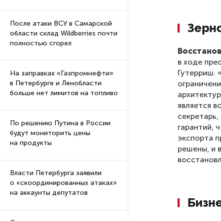
После атаки ВСУ в Самарской
Зерн
области склад Wildberries почти
полностью сгорел
Восстанов
в ходе пре
Гутерриш. 
На заправках «Газпромнефти»
ограничени
в Петербурге и Ленобласти
больше нет лимитов на топливо
архитектур
является в
секретарь,
По решению Путина в России
гарантий, 
будут мониторить цены
экспорта п
на продукты
решены, и 
восстановл
Власти Петербурга заявили
о «скоординированных атаках»
на аккаунты депутатов
Бизн