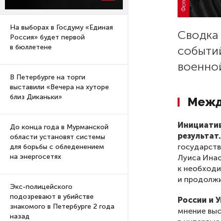
На выборах в Госдуму «Единая
Сводка
Россия» будет первой
в бюллетене
событи
военно
В Петербурге на торги
выставили «Вечера на хуторе
близ Диканьки»
Межд
Инициатив
До конца года в Мурманской
результат
области установят системы
государств
для борьбы с обледенением
на энергосетях
Луиса Инас
к необходи
и продолжи
Экс-полицейского
подозревают в убийстве
России и 
знакомого в Петербурге 2 года
мнение выс
назад