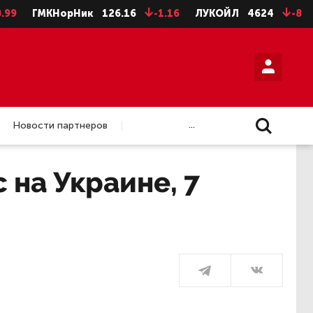
МКНорНик
126.16
-1.16
ЛУКОЙЛ
4624
-8
НЛМК 
...
Новости партнеров
 на Украине, 7