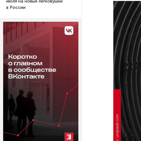
июля на новые легковушки
в России
Фото: unsplash.com