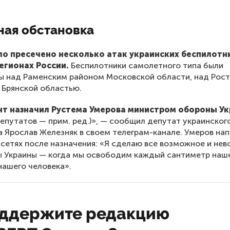
ная обстановка
о пресечено несколько атак украинских беспилотн
регионах России.
Беспилотники самолетного типа были
ы над Раменским районом Московской области, над Рос
 Брянской областью.
т назначил Рустема Умерова министром обороны Ук
депутатов — прим. ред.)», — сообщил депутат украинског
 Ярослав Железняк в своем телеграм-канале. Умеров на
цсетях после назначения: «Я сделаю все возможное и не
ы Украины — когда мы освободим каждый сантиметр наш
нашего человека».
ддержите редакцию