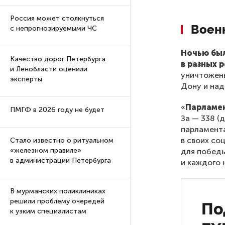
Россия может столкнуться
Воен
с непрогнозируемыми ЧС
Ночью был
Качество дорог Петербурга
в разных 
и Ленобласти оценили
уничтожен
эксперты
Дону и над
«
Парламен
ПМГФ в 2026 году не будет
За — 338 (
парламента
в своих со
Стало известно о ритуальном
«железном правиле»
для побед
в администрации Петербурга
и каждого 
В мурманских поликлиниках
решили проблему очередей
По
к узким специалистам