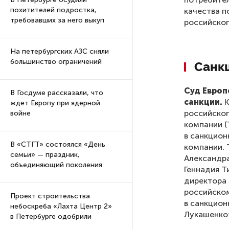
похитителей подростка,
качества 
требовавших за него выкуп
российског
На петербургских АЗС сняли
большинство ограничений
Санк
Суд Европ
В Госдуме рассказали, что
санкции.
К
ждет Европу при ядерной
российског
войне
компании (
в санкцион
В «СТГТ» состоялся «День
компании. 
семьи» — праздник,
Александра
объединяющий поколения
Геннадия Т
директора 
российском
Проект строительства
в санкцион
небоскреба «Лахта Центр 2»
Лукашенко
в Петербурге одобрили