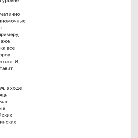
а уровне
,
гматично
олномочные
ы
примеру,
даже
ка все
оров.
тоге. И,
тавит
ом
, в ходе
ощь
 млн
ые
йских
аинских