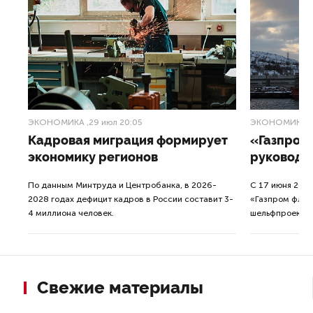
ЭКОНОМИКА
,29 июл 20:05
ЭКОНОМИКА
,
Кадровая миграция формирует
«Газпром
ие
экономику регионов
руководс
По данным Минтруда и Центробанка, в 2026-
С 17 июня 202
2028 годах дефицит кадров в России составит 3-
«Газпром флот
4 миллиона человек.
шельфпроект».
Свежие материалы