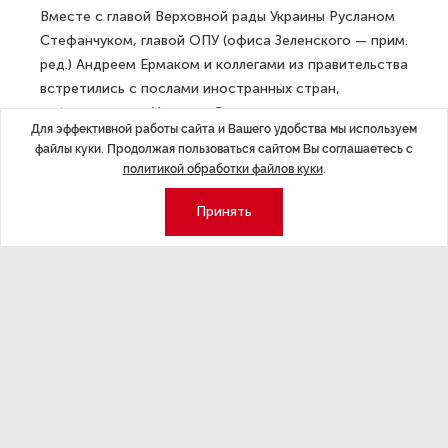
Вместе с главой Верховной рады Украины Русланом
Стефанчуком, главой ОПУ (офиса Зеленского — прим.
ред.) Андреем Ермаком и коллегами из правительства
встретились с послами иностранных стран,
работающих на Украине. Сегодня говорили
Для эффективной работы сайта и Вашего удобства мы используем
в частности о третьем пункте формулы, касающемся
файлы куки. Продолжая пользоваться сайтом Вы соглашаетесь с
энергетической безопасности», — сообщил в своем
политикой обработки файлов куки
.
телеграм-канале премьер-министр Украины Денис
Шмыгаль.
Принять
«
Украину ждет тяжелая осень.
Будет очень
трудный политический сезон, всех предупреждаю <...>,
будет тяжелая осень, усиливаются голоса в разных
странах мира о том, что [сохраняются] проблемы, что
нужны переговоры. <...> Это не от чиновников звучит,
но становятся громче эти голоса. <...> Мы будем
делать все в рамках международного права
и уголовного законодательства, чтобы эти голоса
угасали. <...> Будет много тяжелых международных