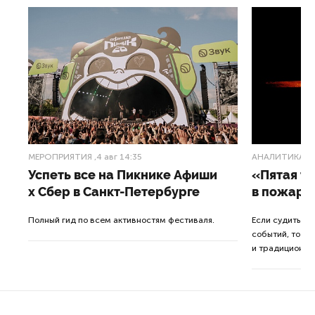
МЕРОПРИЯТИЯ
,4 авг 14:35
АНАЛИТИКА
,3
Успеть все на Пикнике Афиши
«Пятая т
x Сбер в Санкт-Петербурге
в пожарн
от
Полный гид по всем активностям фестиваля.
Если судить п
событий, то де
ор.
и традиционна