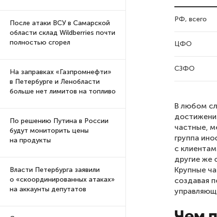
РФ, всего
После атаки ВСУ в Самарской
области склад Wildberries почти
полностью сгорел
ЦФО
СЗФО
На заправках «Газпромнефти»
в Петербурге и Ленобласти
больше нет лимитов на топливо
В любом сл
достижения
По решению Путина в России
частные, м
будут мониторить цены
группа ин
на продукты
с клиентам
другие же 
Крупные ча
Власти Петербурга заявили
о «скоординированных атаках»
создавая п
на аккаунты депутатов
управляющ
Чем 