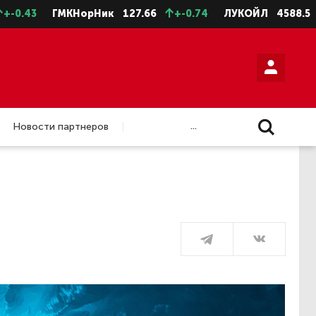
ГМКНорНик
127.66
+-0.74
ЛУКОЙЛ
4588.5
+-11.5
...
Новости партнеров