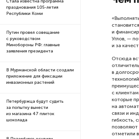
Стала известна программа
празднования 105-летия
Республики Коми
«Выполнять
становится
и финансир
Путин провел совещание
Углов, — п
с руководством
Минобороны РФ: главные
и за качес
заявления президента
Отсюда вст
отличитель
В Мурманской области создали
в долгосро
приложение для фиксации
технологий
инвазионных растений
преимущест
с клиентам
которые пр
Петербуржца будут судить
на автомат
за попытку вынести
связи и ин
из магазина 47 плиток
гибкость, 
шоколада
позволяют 
отметили в
В Петербурге осудили