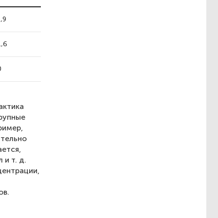
,9
1,6
0
актика
крупные
ример,
ительно
ается,
и т. д.
центрации,
ов.