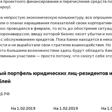
я проектного финансирования и перечисления средств п
кроу).
на непростую экономическую конъюнктуру, все опрошен
или о планах наращивания показателей своих корпоратив
ос проводился в феврале, то есть до обострения ситуац
 коронавирусом, ввиду которой бизнес несет убытки и м
с обслуживанием кредитов. Пока банки находятся в нек
сти и не выработали свои стратегии взаимодействия. Но
что большими возможностями здесь будут обладать бан
твенным участием — просто потому, что смогут себе эт
ый портфель юридических лиц-резидентов и
блей
ЦБ РФ
На 1.02.2019
На 1.02.2019
На 1.