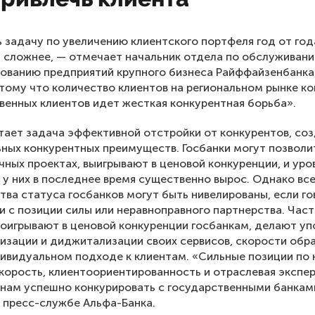
 задачу по увеличению клиентского портфеля год от год
 сложнее, — отмечает начальник отдела по обслуживан
ованию предприятий крупного бизнеса Райффайзенбанка
отому что количество клиентов на региональном рынке ко
твенных клиентов идет жесткая конкурентная борьба».
ает задача эффективной отстройки от конкурентов, со
ных конкурентных преимуществ. Госбанки могут позволи
чных проектах, выигрывают в ценовой конкуренции, и уро
 у них в последнее время существенно вырос. Однако вс
ва статуса госбанков могут быть нивелированы, если го
и с позиции силы или неравноправного партнерства. Част
оигрывают в ценовой конкуренции госбанкам, делают уп
изации и диджитализации своих сервисов, скорости обр
дивидуальном подходе к клиентам. «Сильные позиции по 
скорость, клиентоориентированность и отраслевая экспе
нам успешно конкурировать с государственными банкам
 пресс-службе Альфа-Банка.