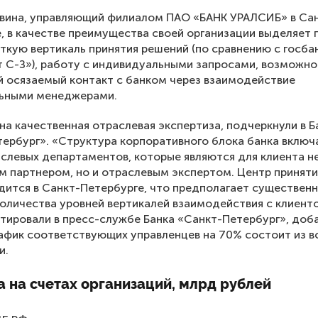
вина, управляющий филиалом ПАО «БАНК УРАЛСИБ» в Са
, в качестве преимущества своей организации выделяет 
ткую вертикаль принятия решений (по сравнению с госба
 С-З»), работу с индивидуальными запросами, возможно
 осязаемый контакт с банком через взаимодействие
льными менеджерами.
на качественная отраслевая экспертиза, подчеркнули в Б
ербург». «Структура корпоративного блока банка включа
слевых департаментов, которые являются для клиента н
 партнером, но и отраслевым экспертом. Центр принят
дится в Санкт-Петербурге, что предполагает существен
оличества уровней вертикалей взаимодействия с клиент
ировали в пресс-службе Банка «Санкт-Петербург», доба
афик соответствующих управленцев на 70% состоит из в
и.
 на счетах организаций, млрд рублей