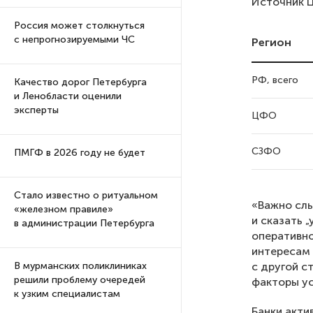
Источник 
Россия может столкнуться
с непрогнозируемыми ЧС
Регион
РФ, всего
Качество дорог Петербурга
и Ленобласти оценили
эксперты
ЦФО
СЗФО
ПМГФ в 2026 году не будет
Стало известно о ритуальном
«Важно слы
«железном правиле»
и сказать 
в администрации Петербурга
оперативно
интересам 
с другой с
В мурманских поликлиниках
решили проблему очередей
факторы ус
к узким специалистам
Банки акти