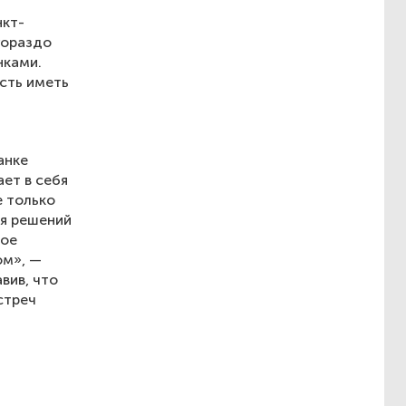
нкт-
гораздо
нками.
сть иметь
анке
ет в себя
е только
ия решений
ное
ом», —
вив, что
стреч