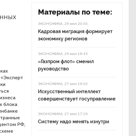
Материалы по теме:
енных
ЭКОНОМИКА
, 29 июл 20:05
Кадровая миграция формирует
экономику регионов
ЭКОНОМИКА
, 29 июл 18:43
«Газпром флот» сменил
руководство
нках
 «Эксперт
чки
ЭКОНОМИКА
, 27 июл 19:02
ться
Искусственный интеллект
бизнеса
совершенствует госуправление
х блока
енбанке
ЭКОНОМИКА
, 27 июл 17:19
странные
Систему надо менять изнутри
дентом РФ,
 схеме