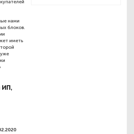
окупателей
ные нами
ных блоков.
ии
ожет иметь
оторой
 уже
ки
о
 ИП,
02.2020