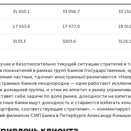
31 650,1
33 056,7
33 151
17 053,6
17 977,0
18 01
3133,3
3203,6
3126,
учае и безотносительно текущей ситуации стратегия и т
 показателей в рамках групп банков (государственные, 
елкие частные, «дочки» иностранных) различаются. «Нап
остранных банков неоднородна — одни работают исключ
и домашней группы, и этим их аппетит к рынку ограничив
ставят себе задачи по доле рынка, доходности на капитал 
стные банки ищут доходность и стараются избегать кон
ортфели, соответствующие стратегии», — комментирует
ий филиалом СМП Банка в Петербурге Александр Конышк
привлечь клиента