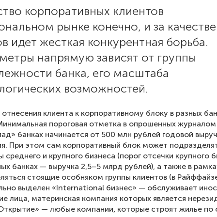
ство корпоративных клиентов
ональном рынке конечно, и за качеств
в идет жесткая конкурентная борьба.
аметры напрямую зависят от группы
лежности банка, его масштаба
ологических возможностей.
отнесения клиента к корпоративному блоку в разных ба
Минимальная пороговая отметка в опрошенных журналом
ад» банках начинается от 500 млн рублей годовой выру
я. При этом сам корпоративный блок может подразделя
ы среднего и крупного бизнеса (порог отсечки крупного 
ых банках — выручка 2,5–5 млрд рублей), а также в рамка
ляться стоящие особняком группы клиентов (в Райффайз
ьно выделен «International бизнес» — обслуживает ино
е лица, материнская компания которых является нерези
«Открытие» — любые компании, которые строят жилье по