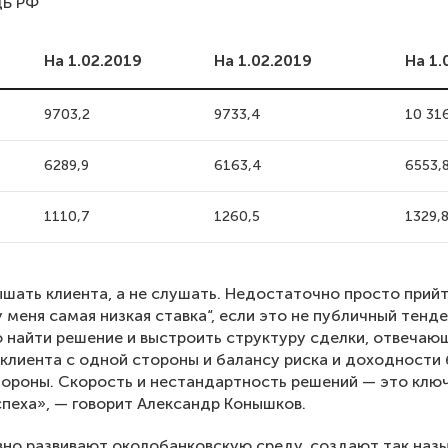
ЦБ РФ
На 1.02.2019
На 1.02.2019
На 1.
9703,2
9733,4
10 31
6289,9
6163,4
6553,
1110,7
1260,5
1329,
шать клиента, а не слушать. Недостаточно просто прий
„у меня самая низкая ставка“, если это не публичный тенд
 найти решение и выстроить структуру сделки, отвеча
клиента с одной стороны и балансу риска и доходности 
тороны. Скорость и нестандартность решений — это клю
пеха», — говорит Александр Конышков.
вно развивают околобанковскую среду, создают так наз