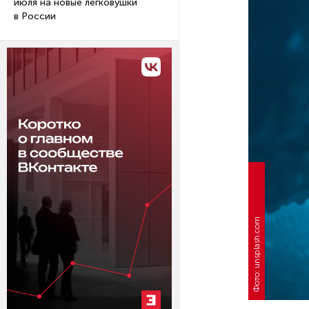
июля на новые легковушки
в России
Фото: unsplash.com