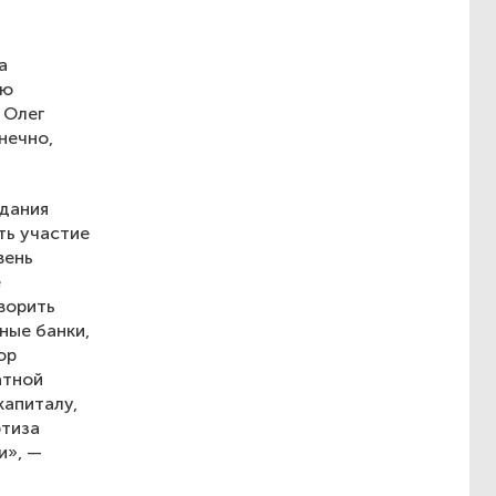
а
ию
 Олег
нечно,
здания
ть участие
вень
е
ворить
ные банки,
ор
атной
капиталу,
ртиза
и», —