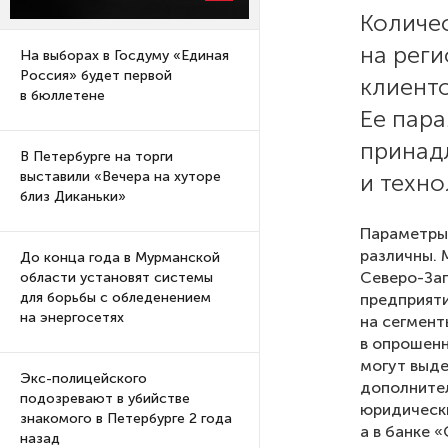
Количе
на реги
На выборах в Госдуму «Единая
Россия» будет первой
клиенто
в бюллетене
Ее пар
принад
В Петербурге на торги
и техн
выставили «Вечера на хуторе
близ Диканьки»
Параметры 
различны. 
До конца года в Мурманской
Северо-Зап
области установят системы
для борьбы с обледенением
предприяти
на энергосетях
на сегмент
в опрошенн
могут выде
Экс-полицейского
дополнител
подозревают в убийстве
юридически
знакомого в Петербурге 2 года
а в банке 
назад