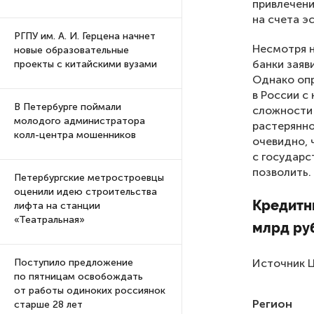
привлечени
на счета эс
РГПУ им. А. И. Герцена начнет
Несмотря 
новые образовательные
банки заяв
проекты с китайскими вузами
Однако опр
в России с
В Петербурге поймали
сложности 
молодого администратора
растерянно
колл-центра мошенников
очевидно, 
с государс
позволить.
Петербургские метростроевцы
оценили идею строительства
Кредитн
лифта на станции
«Театральная»
млрд ру
Источник 
Поступило предложение
по пятницам освобождать
от работы одиноких россиянок
Регион
старше 28 лет