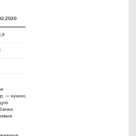
02.2020
6,8
8
8
ти
ер, — нужно
ющую
банка
чевые
ываемые