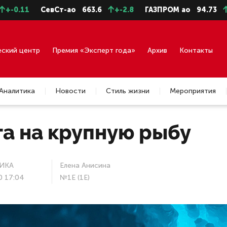
СевСт-ао
663.6
+-2.8
ГАЗПРОМ ао
94.73
+-0.43
еский центр
Премия «Эксперт года»
Архив
Контакты
Аналитика
Новости
Стиль жизни
Мероприятия
та на крупную рыбу
ИКА
Елена Анисина
0 17:04
№1E (1E)