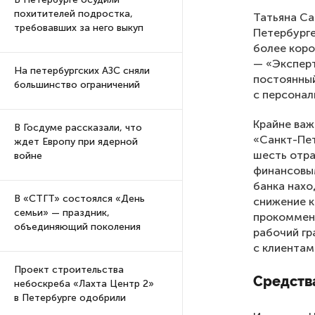
похитителей подростка,
Татьяна Са
требовавших за него выкуп
Петербурге
более коро
— «Эксперт
На петербургских АЗС сняли
постоянный
большинство ограничений
с персона
Крайне важ
В Госдуме рассказали, что
«Санкт-Пет
ждет Европу при ядерной
шесть отра
войне
финансовым
банка нахо
В «СТГТ» состоялся «День
снижение к
семьи» — праздник,
прокоммент
объединяющий поколения
рабочий гр
с клиентам
Проект строительства
Средства
небоскреба «Лахта Центр 2»
в Петербурге одобрили