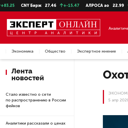
CNY Бирж
27.46
+-15.47
АЛРОСА ао
22.99
+-0.11
Аналитич
Экономика
Общество
Экспертное мнение
Недвижимость
Лента
Охо
новостей
ЭКОНОМ
Стало известно о сети
по распространению в России
5 апр 202
фейков
Аналитики рассказали о ценах