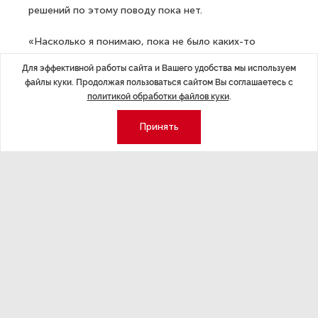
решений по этому поводу пока нет.
«Насколько я понимаю, пока не было каких-то
решений по этому поводу... Давайте все-таки решать
Для эффективной работы сайта и Вашего удобства мы используем
проблемы по мере их поступления, сейчас много
файлы куки. Продолжая пользоваться сайтом Вы соглашаетесь с
разной информации, надо ориентироваться
политикой обработки файлов куки
.
на официальные данные», — цитирует Пескова РИА
Новости.
Принять
Ранее со ссылкой на посла Украины в Польше
сообщалось, что Киев просит Польшу и страны Балтии
закрыть границы с Белоруссией и РФ. Сообщалось
также, что власти Литвы ожидают решения
Евросоюза по вопросу возможного запрета
на транзит через территорию республики грузов
в Калининградскую область.
18:02
Цели спецоперации РФ на Украине