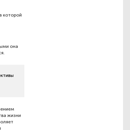
в которой
рыми она
я.
ективы
жением
тва жизни
воляет
я