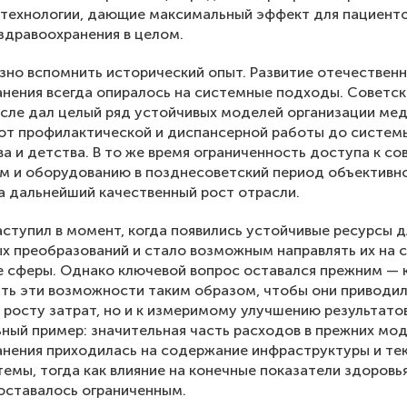
 технологии, дающие максимальный эффект для пациент
здравоохранения в целом.
зно вспомнить исторический опыт. Развитие отечествен
нения всегда опиралось на системные подходы. Советс
сле дал целый ряд устойчивых моделей организации ме
от профилактической и диспансерной работы до систем
а и детства. В то же время ограниченность доступа к с
м и оборудованию в позднесоветский период объективн
 дальнейший качественный рост отрасли.
ступил в момент, когда появились устойчивые ресурсы д
 преобразований и стало возможным направлять их на 
 сферы. Однако ключевой вопрос оставался прежним — 
ть эти возможности таким образом, чтобы они приводи
к росту затрат, но и к измеримому улучшению результатов
ный пример: значительная часть расходов в прежних мо
нения приходилась на содержание инфраструктуры и те
емы, тогда как влияние на конечные показатели здоровь
оставалось ограниченным.