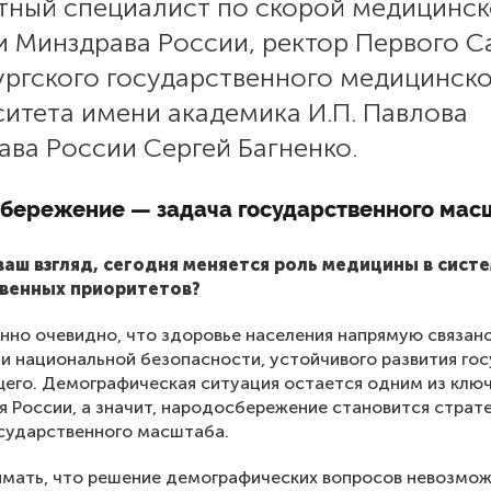
тный специалист по скорой медицинс
 Минздрава России, ректор Первого С
ургского государственного медицинск
итета имени академика И.П. Павлова
ва России Сергей Багненко.
бережение — задача государственного мас
 ваш взгляд, сегодня меняется роль медицины в сист
венных приоритетов?
но очевидно, что здоровье населения напрямую связан
и национальной безопасности, устойчивого развития го
щего. Демографическая ситуация остается одним из клю
я России, а значит, народосбережение становится страт
сударственного масштаба.
мать, что решение демографических вопросов невозмож