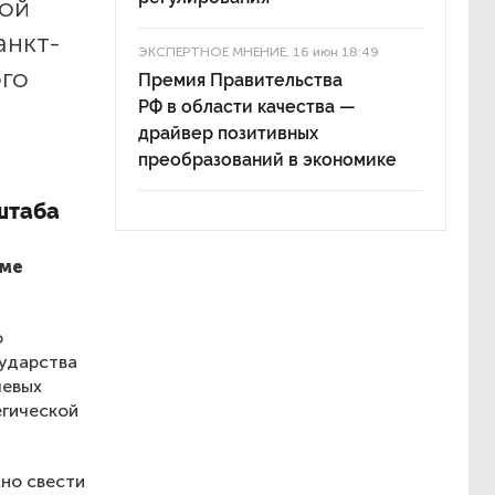
кой
анкт-
ЭКСПЕРТНОЕ МНЕНИЕ
, 16 июн 18:49
ого
Премия Правительства
РФ в области качества —
драйвер позитивных
преобразований в экономике
штаба
еме
о
сударства
чевых
егической
но свести