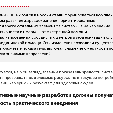
ины 2000-х годов в России стали формироваться компле
мы развития здравоохранения, ориентированные
оддержку отдельных элементов системы, а на изменение
ктивности в целом — от экстренной помощи
иализированных сосудистых центров и модернизации сл
медицинской помощи. Эти изменения позволили существ
ь ключевые показатели, включая снижение смертности п
ски значимых направлений.
уется, на мой взгляд, главный показатель зрелости сист
ь превращать выделяемые ресурсы не в текущее потреб
ивый, измеримый результат для здоровья людей.
тивные научные разработки должны получа
ость практического внедрения