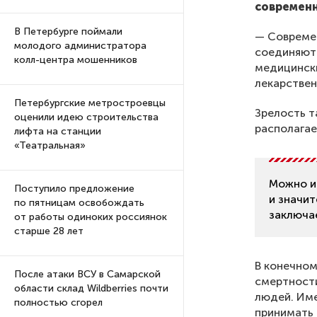
современн
В Петербурге поймали
— Современ
молодого администратора
соединяютс
колл-центра мошенников
медицински
лекарствен
Петербургские метростроевцы
Зрелость т
оценили идею строительства
располагае
лифта на станции
«Театральная»
Можно и
Поступило предложение
и значи
по пятницам освобождать
заключае
от работы одиноких россиянок
старше 28 лет
В конечном
После атаки ВСУ в Самарской
смертност
области склад Wildberries почти
людей. Име
полностью сгорел
принимать 