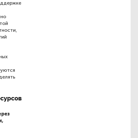
оддержке
нно
этой
тности,
гий
ных
руются
делять
есурсов
ерез
и,