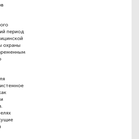
ов
ного
кий период
дицинской
ы охраны
овременным
о
ля
системное
как
ли
.
делях
кущие
я