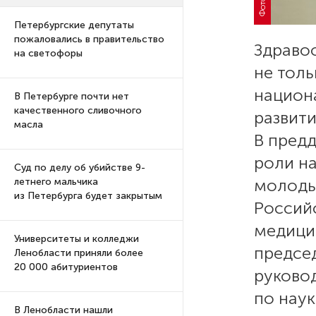
Петербургские депутаты
пожаловались в правительство
Здраво
на светофоры
не толь
национ
В Петербурге почти нет
качественного сливочного
развити
масла
В пред
роли на
Суд по делу об убийстве 9-
молоды
летнего мальчика
из Петербурга будет закрытым
Российс
медици
Университеты и колледжи
председ
Ленобласти приняли более
20 000 абитуриентов
руково
по нау
В Ленобласти нашли