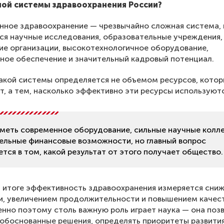
ой системы здравоохранения России?
ное здравоохранение — чрезвычайно сложная система, 
я научные исследования, образовательные учреждения,
е организации, высокотехнологичное оборудование,
ное обеспечение и значительный кадровый потенциал.
акой системы определяется не объемом ресурсов, кото
т, а тем, насколько эффективно эти ресурсы используютс
меть современное оборудование, сильные научные колл
тельные финансовые возможности, но главный вопрос
тся в том, какой результат от этого получает общество.
 итоге эффективность здравоохранения измеряется сни
и, увеличением продолжительности и повышением качес
нно поэтому столь важную роль играет наука — она поз
обоснованные решения, определять приоритеты развити