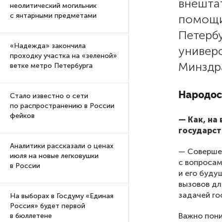
внешта
неолитический могильник
с янтарными предметами
помощи
Петерб
«Надежда» закончила
универс
проходку участка на «зеленой»
Минздра
ветке метро Петербурга
Народос
Стало известно о сети
по распространению в России
фейков
— Как, на
государст
Аналитики рассказали о ценах
— Совершен
июля на новые легковушки
с вопросам
в России
и его буду
вызовов дл
задачей го
На выборах в Госдуму «Единая
Россия» будет первой
Важно пони
в бюллетене