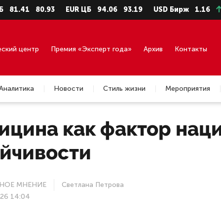
1
80.93
EUR ЦБ
94.06
93.19
USD Бирж
1.16
+10757
еский центр
Премия «Эксперт года»
Архив
Контакты
Аналитика
Новости
Стиль жизни
Мероприятия
ицина как фактор нац
ойчивости
НОЕ МНЕНИЕ
Светлана Петрова
26 14:04