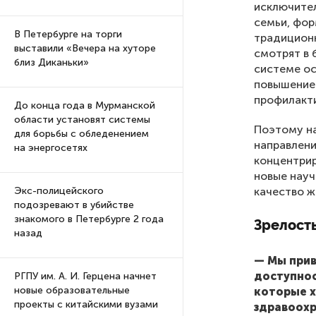
исключител
семьи, фор
В Петербурге на торги
традиционн
выставили «Вечера на хуторе
смотрят в 
близ Диканьки»
системе о
повышение
профилакти
До конца года в Мурманской
области установят системы
Поэтому на
для борьбы с обледенением
направлени
на энергосетях
концентри
новые науч
качество ж
Экс-полицейского
подозревают в убийстве
знакомого в Петербурге 2 года
Зрелост
назад
— Мы прив
доступнос
РГПУ им. А. И. Герцена начнет
новые образовательные
которые х
проекты с китайскими вузами
здравоохр