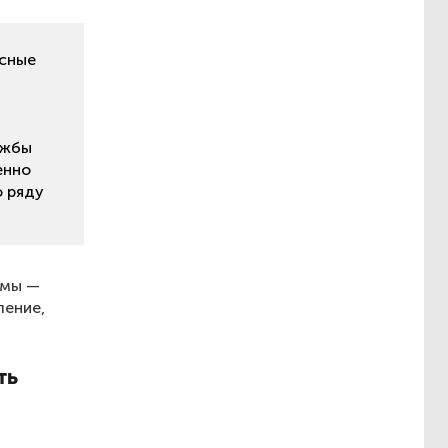
ксные
ужбы
енно
о ряду
емы —
ление,
ть