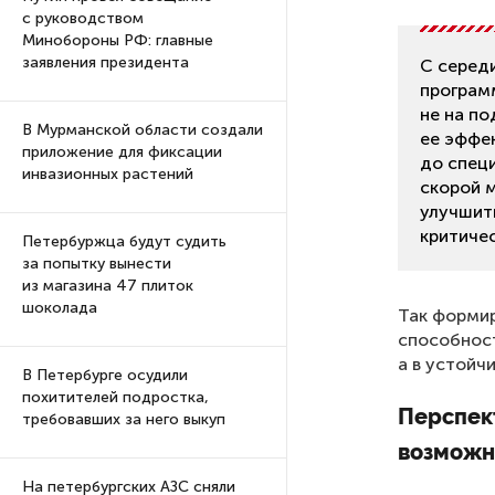
с руководством
Минобороны РФ: главные
заявления президента
С серед
програм
не на п
В Мурманской области создали
ее эффе
приложение для фиксации
до спец
инвазионных растений
скорой 
улучшит
критиче
Петербуржца будут судить
за попытку вынести
из магазина 47 плиток
шоколада
Так формир
способност
а в устойч
В Петербурге осудили
похитителей подростка,
Перспек
требовавших за него выкуп
возможн
На петербургских АЗС сняли