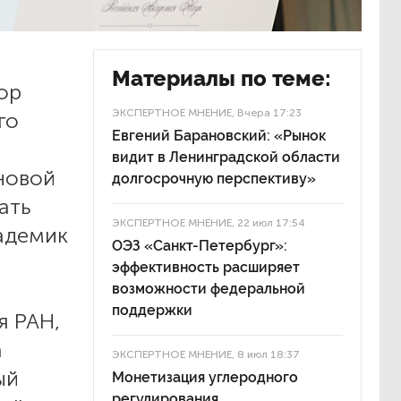
Материалы по теме:
тор
ЭКСПЕРТНОЕ МНЕНИЕ
, Вчера 17:23
го
Евгений Барановский: «Рынок
видит в Ленинградской области
новой
долгосрочную перспективу»
ать
ЭКСПЕРТНОЕ МНЕНИЕ
, 22 июл 17:54
адемик
ОЭЗ «Санкт-Петербург»:
эффективность расширяет
возможности федеральной
поддержки
я РАН,
а
ЭКСПЕРТНОЕ МНЕНИЕ
, 8 июл 18:37
ый
Монетизация углеродного
регулирования