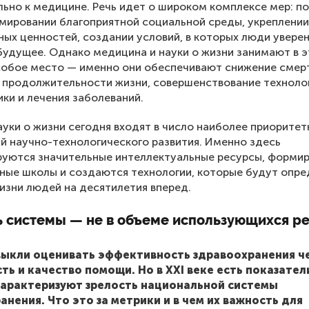
ьно к медицине. Речь идет о широком комплексе мер: п
мировании благоприятной социальной среды, укреплении
ых ценностей, создании условий, в которых люди увере
будущее. Однако медицина и науки о жизни занимают в 
собое место — именно они обеспечивают снижение смер
 продолжительности жизни, совершенствование техноло
ки и лечения заболеваний.
уки о жизни сегодня входят в число наиболее приоритет
й научно-технологического развития. Именно здесь
руются значительные интеллектуальные ресурсы, форми
ные школы и создаются технологии, которые будут опре
изни людей на десятилетия вперед.
ь системы — не в объеме использующихся р
ыкли оценивать эффективность здравоохранения ч
ть и качество помощи. Но в XXI веке есть показател
арактеризуют зрелость национальной системы
анения. Что это за метрики и в чем их важность для