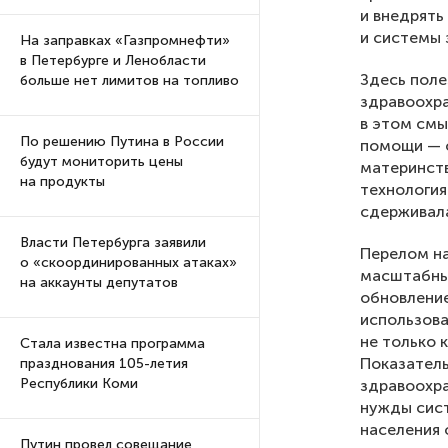
и внедрять
и системы 
На заправках «Газпромнефти»
в Петербурге и Ленобласти
Здесь поле
больше нет лимитов на топливо
здравоохра
в этом смы
По решению Путина в России
помощи — 
будут мониторить цены
материнств
на продукты
технология
сдерживала
Власти Петербурга заявили
Перелом на
о «скоординированных атаках»
масштабных
на аккаунты депутатов
обновление
использова
не только 
Стала известна программа
Показатель
празднования 105-летия
Республики Коми
здравоохра
нужды сист
населения 
Путин провел совещание