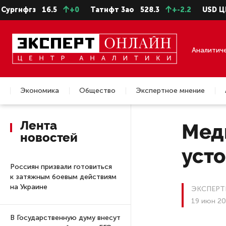
фгз
16.5
+0
Татнфт 3ао
528.3
+-2.2
USD ЦБ
81.4
Аналитич
Экономика
Общество
Экспертное мнение
Недвижимость
Лента
Мед
новостей
уст
Россиян призвали готовиться
к затяжным боевым действиям
на Украине
ЭКСПЕРТ
19 июн 20
В Государственную думу внесут