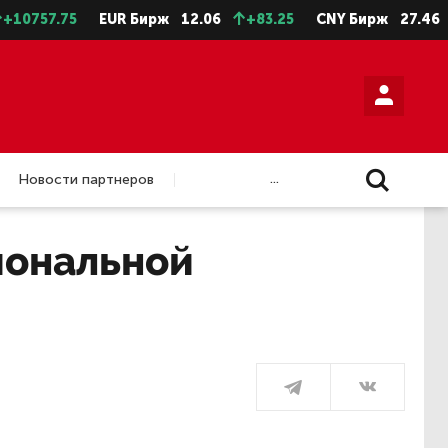
.75
EUR Бирж
12.06
+83.25
CNY Бирж
27.46
+-15
...
Новости партнеров
иональной