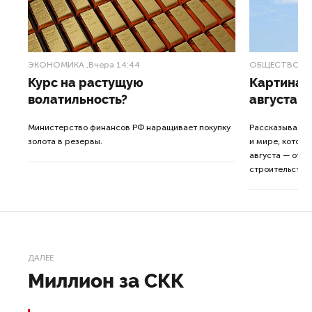
ЭКОНОМИКА
,Вчера 14:44
ОБЩЕСТВО
,В
Курс на растущую
Картина н
волатильность?
августа
ные
Министерство финансов РФ наращивает покупку
Рассказываем 
золота в резервы.
и мире, которы
августа — от т
строительства 
ДАЛЕЕ
Миллион за СКК