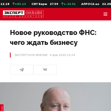
+83.13
CNY Бирж
27.59
+-15.51
АЛРОСА ао
22.28
-0.31
Новое руководство ФНС:
чего ждать бизнесу
ЭКСПЕРТНОЕ МНЕНИЕ
4 фев 2020 10:24