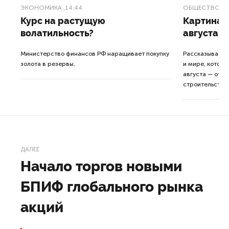
ЭКОНОМИКА
,14:44
ОБЩЕСТВО
,1
Курс на растущую
Картина н
волатильность?
августа
ные
Министерство финансов РФ наращивает покупку
Рассказываем 
золота в резервы.
и мире, которы
августа — от т
строительства 
ДАЛЕЕ
Начало торгов новыми
БПИФ глобального рынка
акций