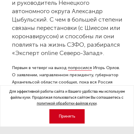
и руководитель Ненецкого
автономного округа Александр
Цыбульский. С чем в большей степени
связаны перестановки (с Шиесом или
коронавирусом) и способны ли они
повлиять на жизнь СЗФО, разбирался
«Эксперт online Северо-Запад».
Первым в четверг на выход
попросился
Игорь Орлов.
О заявлении, направленном президенту, губернатор
Архангельсой области сообщил, пока вся Россия
слушала второе за восемь дней
спецобращение
Для эффективной работы сайта и Вашего удобства мы используем
Путина по коронавирусу. Незамеченной поморскими,
файлы куки. Продолжая пользоваться сайтом Вы соглашаетесь с
а затем и федеральными СМИ новость все равно
политикой обработки файлов куки
.
не прошла — в отставку губернатора, репутацию
Принять
которого непоправимо испортила история с Шиесом,
давно отправляли и журналисты, и общественники.