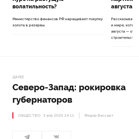
волатильность?
августа
ные
Министерство финансов РФ наращивает покупку
Рассказываем 
золота в резервы.
и мире, которы
августа — от т
строительства 
ДАЛЕЕ
Северо-Запад: рокировка
губернаторов
ОБЩЕСТВО
3 апр 2020 14:11
Федор Вессарт