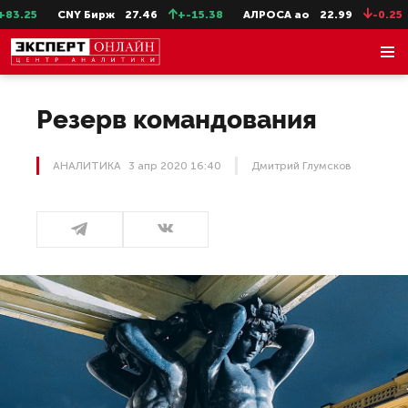
CNY Бирж
27.46
+-15.38
АЛРОСА ао
22.99
-0.25
Сев
Резерв командования
АНАЛИТИКА
3 апр 2020 16:40
Дмитрий Глумсков