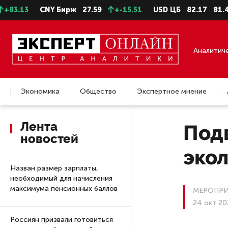
CNY Бирж
27.59
+-15.51
USD ЦБ
82.17
81.41
EUR
Аналитич
Экономика
Общество
Экспертное мнение
Недвижимость
Лента
Под
новостей
экол
Назван размер зарплаты,
необходимый для начисления
максимума пенсионных баллов
МЕРОПРИ
24 окт 20
Россиян призвали готовиться