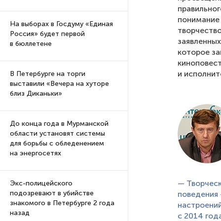
правильног
понимание 
На выборах в Госдуму «Единая
творчество
Россия» будет первой
заявленных
в бюллетене
которое за
киноповест
и исполнит
В Петербурге на торги
выставили «Вечера на хуторе
близ Диканьки»
До конца года в Мурманской
области установят системы
для борьбы с обледенением
на энергосетях
— Творческ
Экс-полицейского
подозревают в убийстве
поведения 
знакомого в Петербурге 2 года
настроений
назад
с 2014 год