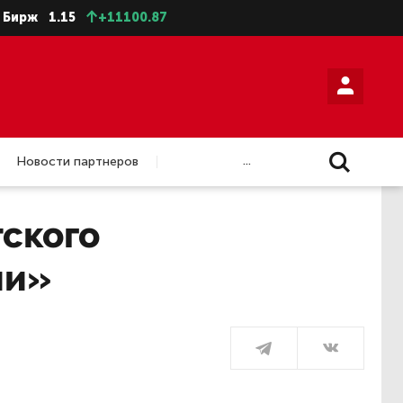
.15
+11100.87
...
Новости партнеров
ского
ии»