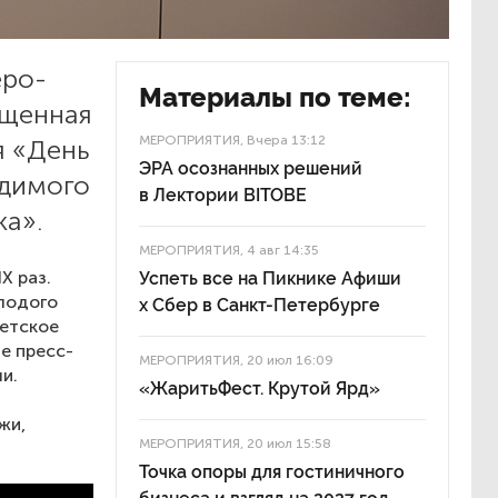
еро-
Материалы по теме:
ященная
МЕРОПРИЯТИЯ
, Вчера 13:12
я «День
ЭРА осознанных решений
одимого
в Лектории BITOBE
а».
МЕРОПРИЯТИЯ
, 4 авг 14:35
X раз.
Успеть все на Пикнике Афиши
лодого
x Сбер в Санкт-Петербурге
детское
е пресс-
МЕРОПРИЯТИЯ
, 20 июл 16:09
и.
«ЖаритьФест. Крутой Ярд»
жи,
МЕРОПРИЯТИЯ
, 20 июл 15:58
Точка опоры для гостиничного