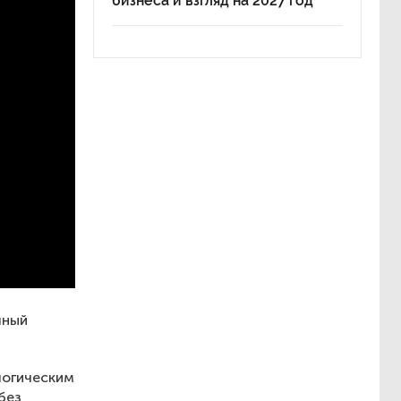
бизнеса и взгляд на 2027 год
лный
логическим
без