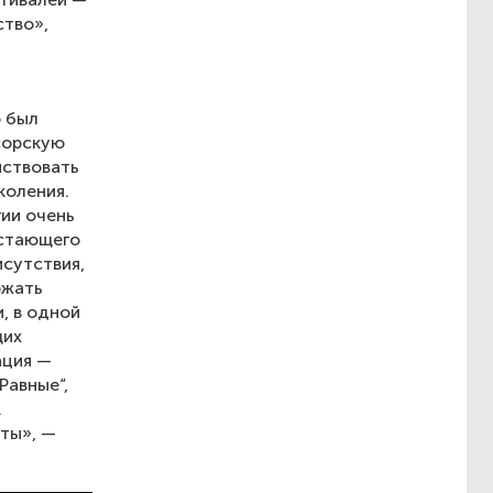
ство»,
о был
сорскую
йствовать
коления.
ии очень
астающего
исутствия,
ржать
, в одной
щих
ация —
Равные“,
.
ты», —