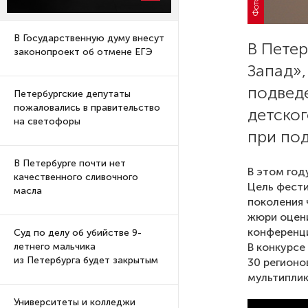
В Государственную думу внесут
В Петер
законопроект об отмене ЕГЭ
Запад»
подвед
Петербургские депутаты
пожаловались в правительство
детско
на светофоры
при по
В Петербурге почти нет
В этом год
качественного сливочного
Цель фест
масла
поколения 
жюри оцени
конференци
Суд по делу об убийстве 9-
В конкурсе
летнего мальчика
из Петербурга будет закрытым
30 регионо
мультиплик
Университеты и колледжи