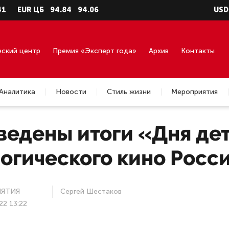
 ЦБ
94.84
94.06
USD Бирж
1
еский центр
Премия «Эксперт года»
Архив
Контакты
Аналитика
Новости
Стиль жизни
Мероприятия
ведены итоги «Дня дет
огического кино Росс
ЯТИЯ
Сергей Шестаков
22 13:22