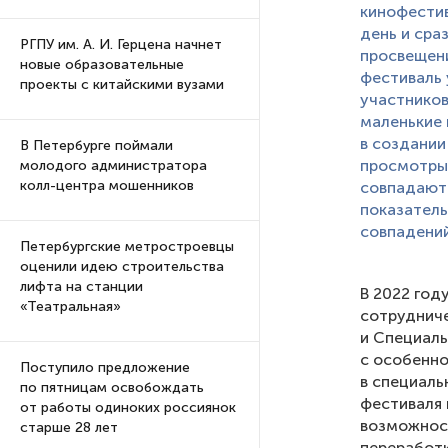
кинофести
день и сра
РГПУ им. А. И. Герцена начнет
просвещени
новые образовательные
фестиваль 
проекты с китайскими вузами
участников
маленькие 
в создании
В Петербурге поймали
просмотры 
молодого администратора
колл-центра мошенников
совпадают 
показатель
совпадений
Петербургские метростроевцы
оценили идею строительства
лифта на станции
В 2022 год
«Театральная»
сотрудниче
и Специал
с особенно
Поступило предложение
в специаль
по пятницам освобождать
фестиваля 
от работы одиноких россиянок
возможнос
старше 28 лет
переработк