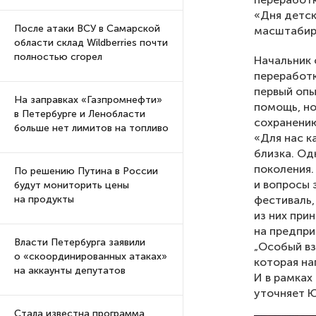
«Дня детск
После атаки ВСУ в Самарской
масштабир
области склад Wildberries почти
полностью сгорел
Начальник 
переработк
первый опы
На заправках «Газпромнефти»
помощь, но
в Петербурге и Ленобласти
сохранению
больше нет лимитов на топливо
«Для нас к
близка. Од
поколения.
По решению Путина в России
и вопросы 
будут мониторить цены
фестиваль,
на продукты
из них при
на предпри
Власти Петербурга заявили
„Особый вз
о «скоординированных атаках»
которая на
на аккаунты депутатов
И в рамках
уточняет 
Стала известна программа