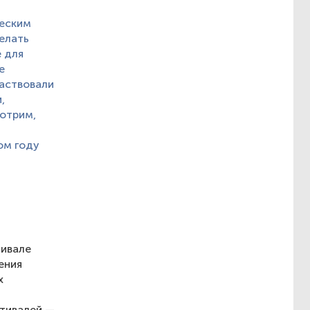
ческим
делать
 для
е
частвовали
,
отрим,
ом году
тивале
ения
х
стивалей —