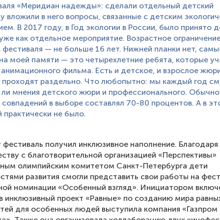
валя «Меридиан надежды»: сделали отдельный детский
зу вложили в него вопросы, связанные с детским экологи
ем. В 2017 году, в Год экологии в России, было принято 
уже как отдельное мероприятие. Возрастное ограничение
 фестиваля — не больше 16 лет. Нижней планки нет, самы
на моей памяти — это четырехлетние ребята, которые у
 анимационного фильма. Есть и детское, и взрослое жюри
проходят раздельно. Что любопытно: мы каждый год см
ли мнения детского жюри и профессионального. Обычно
 совпадений в выборе составлял 70-80 процентов. А в эт
 практически не было.
у фестиваль получил инклюзивное наполнение. Благодаря
ству с благотворительной организацией «Перспективы»
ьным олимпийским комитетом Санкт-Петербурга дети
стями развития смогли представить свои работы на фес
ной номинации «Особенный взгляд». Инициатором включ
в инклюзивный проект «Равные» по созданию мира равны
тей для особенных людей выступила компания «Газпром
а». Также она организовала коллаборацию двух кинофе