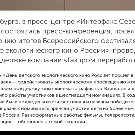
бурге, в пресс-центре «Интерфакс Сев
, состоялась пресс-конференция, посв
ению итогов Всероссийского фестивал
го экологического кино России», пров
ддержке компании «Газпром переработк
у «День детского экологического кино России» прошел в I
иваля — содействовать экологическому просвещению мо
через поддержку юных кинематографистов. Взрослое и 
ло работы участников в шестнадцати номинациях. В ход
и были подведены итоги фестиваля и названы победител
 в разных номинациях приняли участие дети из более чем
в России. Разноформатные работы: фильмы, телерепорта
ация — объединены темой экологии.