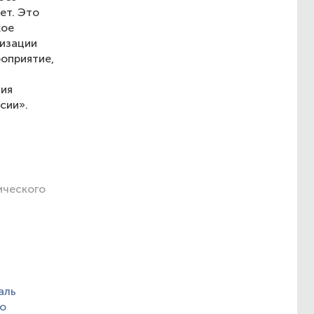
ет. Это
кое
лизации
роприятие,
ния
сии».
ического
аль
го