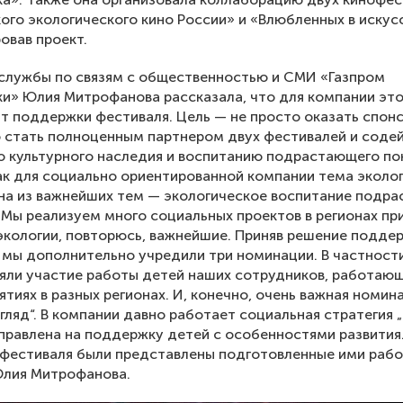
ого экологического кино России» и «Влюбленных в искус
овав проект.
службы по связям с общественностью и СМИ «Газпром
и» Юлия Митрофанова рассказала, что для компании эт
т поддержки фестиваля. Цель — не просто оказать спон
 стать полноценным партнером двух фестивалей и соде
 культурного наследия и воспитанию подрастающего по
ак для социально ориентированной компании тема эколог
на из важнейших тем — экологическое воспитание подр
 Мы реализуем много социальных проектов в регионах пр
экологии, повторюсь, важнейшие. Приняв решение подде
 мы дополнительно учредили три номинации. В частности
няли участие работы детей наших сотрудников, работаю
ятиях в разных регионах. И, конечно, очень важная номин
гляд“. В компании давно работает социальная стратегия „
правлена на поддержку детей с особенностями развития
 фестиваля были представлены подготовленные ими рабо
Юлия Митрофанова.