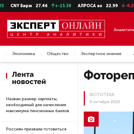
.46
+-15.38
АЛРОСА ао
22.99
-0.25
СевСт-ао
654
Аналитич
Экономика
Общество
Экспертное мнение
Недвижимость
Фотореп
Лента
новостей
ФОТОТЕКА
Назван размер зарплаты,
9 октября 2025
необходимый для начисления
максимума пенсионных баллов
Россиян призвали готовиться