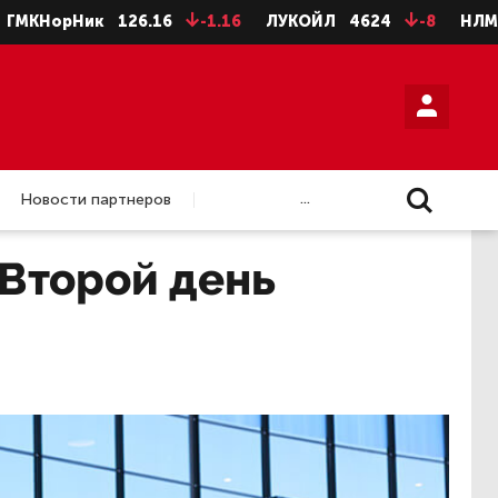
16
-1.16
ЛУКОЙЛ
4624
-8
НЛМК ао
73.96
-0.4
...
Новости партнеров
Второй день