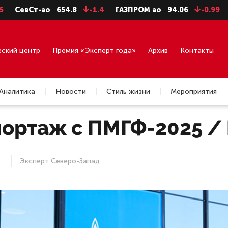
.8
-1.4
ГАЗПРОМ ао
94.06
-0.99
ГМКНорНик
126.
еский центр
Премия «Эксперт года»
Архив
Контакты
Аналитика
Новости
Стиль жизни
Мероприятия
ортаж с ПМГФ-2025 / 
Эксперт Северо-Запад