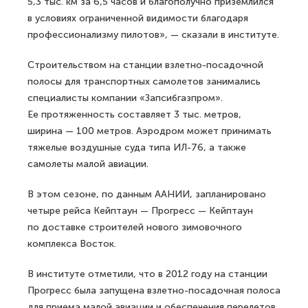
5,3 тыс. км за 6,5 часов и благополучно приземлился
в условиях ограниченной видимости благодаря
профессионализму пилотов», — сказали в институте.
Строительством на станции взлетно-посадочной
полосы для транспортных самолетов занимались
специалисты компании «Запсибгазпром».
Ее протяженность составляет 3 тыс. метров,
ширина — 100 метров. Аэродром может принимать
тяжелые воздушные суда типа ИЛ-76, а также
самолеты малой авиации.
В этом сезоне, по данным ААНИИ, запланировано
четыре рейса Кейптаун — Прогресс — Кейптаун
по доставке строителей нового зимовочного
комплекса Восток.
В институте отметили, что в 2012 году на станции
Прогресс была запущена взлетно-посадочная полоса
для приема малой авиации и обеспечения перелетов