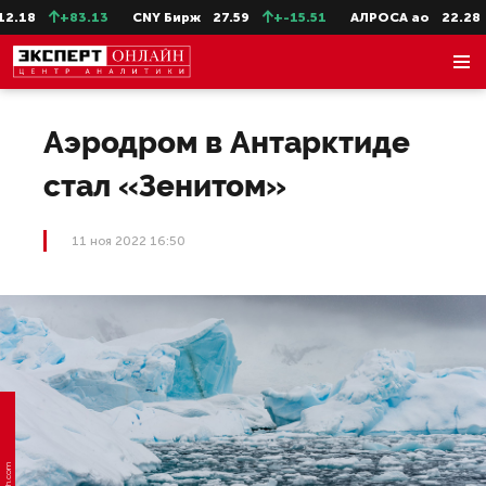
.18
+83.13
CNY Бирж
27.59
+-15.51
АЛРОСА ао
22.28
Аэродром в Антарктиде
стал «Зенитом»
11 ноя 2022 16:50