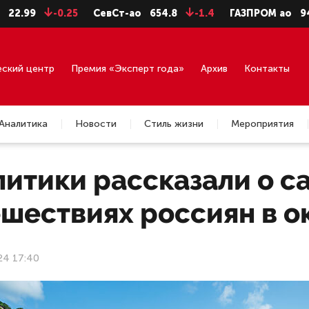
-0.25
СевСт-ао
654.8
-1.4
ГАЗПРОМ ао
94.06
еский центр
Премия «Эксперт года»
Архив
Контакты
Аналитика
Новости
Стиль жизни
Мероприятия
литики рассказали о с
ешествиях россиян в о
24 17:40