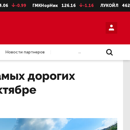
-0.99
ГМКНорНик
126.16
-1.16
ЛУКОЙЛ
4624
-8
...
Новости партнеров
амых дорогих
ктябре