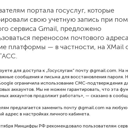
ателям портала госуслуг, которые
рировали свою учетную запись при по
ого сервиса Gmail, предложено
ьзоваться переносом почтового адрес
ие платформы — в частности, на XMail о
ТАСС.
зуете для доступа к „Госуслугам“ почту @gmail.com. На 
ажные сообщения и письма для восстановления пароля. 
Google ограничила использование СМС-подтверждения д
овых аккаунтов. Мы не можем гарантировать, что эта фу
ных аккаунтов продолжит работать», — сказано в сообщ
лям предлагается заменить почту @gmail.com на любую
ый адрес в настройках личного кабинета.
нтября Минцифры РФ рекомендовало пользователям серв