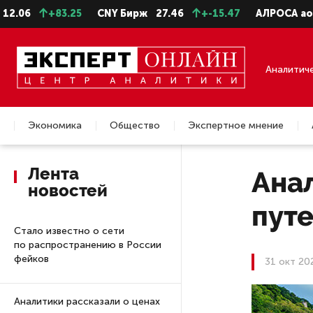
+83.25
CNY Бирж
27.46
+-15.47
АЛРОСА ао
22.99
Аналитич
Экономика
Общество
Экспертное мнение
Недвижимость
Лента
Ана
новостей
пут
Стало известно о сети
по распространению в России
фейков
31 окт 20
Аналитики рассказали о ценах