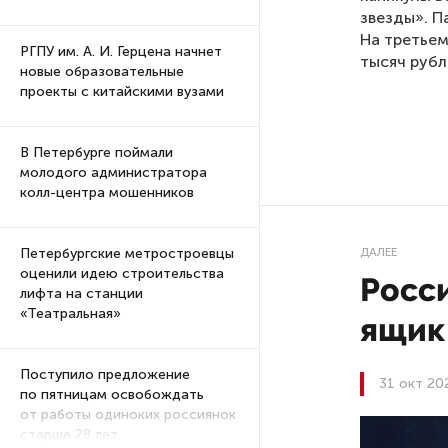
звезды». П
На третьем
РГПУ им. А. И. Герцена начнет
тысяч рубл
новые образовательные
проекты с китайскими вузами
В Петербурге поймали
молодого администратора
колл-центра мошенников
ДАЛЕЕ
Петербургские метростроевцы
оценили идею строительства
Росс
лифта на станции
«Театральная»
ящик
Поступило предложение
31 окт 20
по пятницам освобождать
от работы одиноких россиянок
старше 28 лет