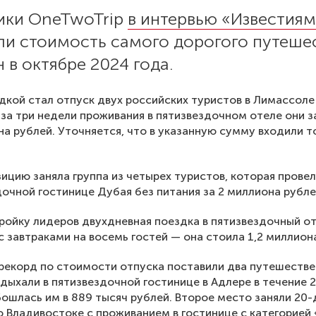
ики OneTwoTrip
в интервью «Известия
ли стоимость самого дорогого путеше
 в октябре 2024 года.
дкой стал отпуск двух российских туристов в Лимассоле
 за три недели проживания в пятизвездочном отеле они 
на рублей. Уточняется, что в указанную сумму входили т
ицию заняла группа из четырех туристов, которая провел
дочной гостинице Дубая без питания за 2 миллиона рубле
ройку лидеров двухдневная поездка в пятизвездочный о
с завтраками на восемь гостей — она стоила 1,2 миллион
рекорд по стоимости отпуска поставили два путешестве
дыхали в пятизвездочной гостинице в Адлере в течение 2
ошлась им в 889 тысяч рублей. Второе место заняли 20
о Владивостоке с проживанием в гостинице с категорией