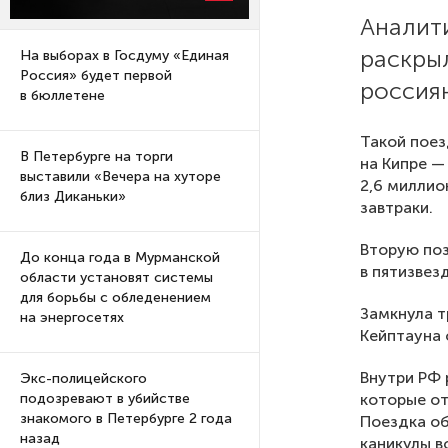
Аналит
раскры
На выборах в Госдуму «Единая
Россия» будет первой
россиян
в бюллетене
Такой поез
В Петербурге на торги
на Кипре —
выставили «Вечера на хуторе
2,6 миллио
близ Диканьки»
завтраки.
Вторую поз
До конца года в Мурманской
в пятизвез
области установят системы
для борьбы с обледенением
Замкнула т
на энергосетях
Кейптауна 
Внутри РФ 
Экс-полицейского
которые от
подозревают в убийстве
знакомого в Петербурге 2 года
Поездка об
назад
каникулы в