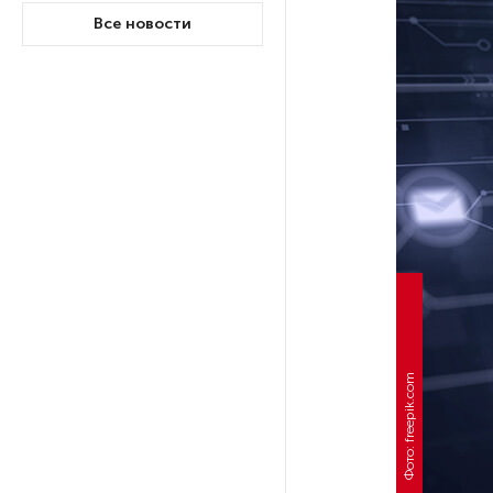
Все новости
После атаки ВСУ в Самарской
области склад Wildberries почти
полностью сгорел
На заправках «Газпромнефти»
в Петербурге и Ленобласти
больше нет лимитов на топливо
По решению Путина в России
будут мониторить цены
на продукты
Фото: freepik.com
Власти Петербурга заявили
о «скоординированных атаках»
на аккаунты депутатов