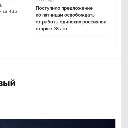
5 авг 17:07
.
Поступило предложение
й за 435
по пятницам освобождать
от работы одиноких россиянок
старше 28 лет
овый