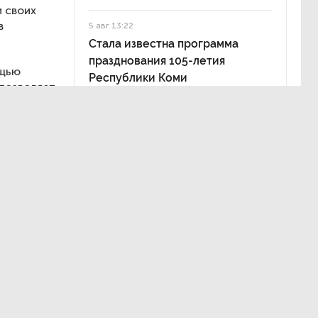
 своих
в
5 авг 13:22
Стала известна программа
празднования 105-летия
ощью
Республики Коми
 позволяет
, пол
твердить
ке
ьзя