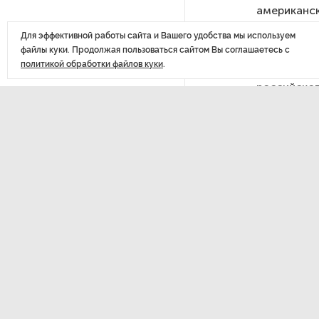
американск
похитителей подростка,
данных, а 
требовавших за него выкуп
Для эффективной работы сайта и Вашего удобства мы используем
двухфактор
файлы куки. Продолжая пользоваться сайтом Вы соглашаетесь с
политикой обработки файлов куки
.
В начале с
На петербургских АЗС сняли
большинство ограничений
российског
сделать вс
и дату рож
В Госдуме рассказали, что
аккаунт че
ждет Европу при ядерной
зарегистри
войне
использова
В «СТГТ» состоялся «День
семьи» — праздник,
объединяющий поколения
ДАЛЕЕ
Пути
Проект строительства
росс
небоскреба «Лахта Центр 2»
в Петербурге одобрили