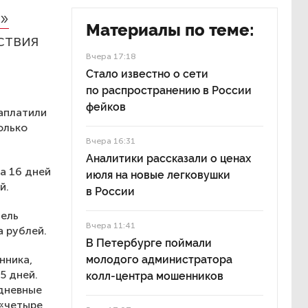
м»
Материалы по теме:
ствия
Вчера 17:18
Стало известно о сети
по распространению в России
фейков
заплатили
олько
Вчера 16:31
Аналитики рассказали о ценах
а 16 дней
июля на новые легковушки
й.
в России
тель
Вчера 11:41
а рублей.
В Петербурге поймали
нника,
молодого администратора
5 дней.
колл-центра мошенников
-дневные
 «четыре