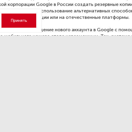
ой корпорации Google в России создать резервные копии
также перейти на использование альтернативных способо
ной аутентификации или на отечественные платформы.
Принять
ентября подтверждение нового аккаунта в Google с пом
о мобильного номера стало невозможным. Так, система
е шаги для создания новой учетной записи — выбрать имя
дения, придумать название почты и пароль к ней. Но под
рез мобильный номер РФ не получится, так как при попыт
роваться через него появляется строчка «этот номер нел
ть для подтверждения».
н потребовал продвигать
ийские товары за рубежом