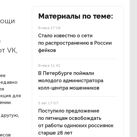
Материалы по теме:
мощи
Вчера 17:18
Стало известно о сети
а
по распространению в России
т VK,
фейков
Вчера 11:41
В Петербурге поймали
нее
молодого администратора
Недавно
колл-центра мошенников
ля
нкция для
ении.
5 авг 17:07
Поступило предложение
 другую,
по пятницам освобождать
от работы одиноких россиянок
старше 28 лет
исов