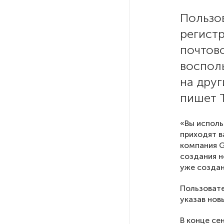
Стала известна программа
празднования 105-летия
Пользов
Республики Коми
регист
почтов
Путин провел совещание
с руководством
воспол
Минобороны РФ: главные
на друг
заявления президента
пишет 
В Мурманской области создали
«Вы исполь
приложение для фиксации
инвазионных растений
приходят в
компания 
создания н
Петербуржца будут судить
уже создан
за попытку вынести
из магазина 47 плиток
Пользовате
шоколада
указав нов
В конце се
В Петербурге осудили