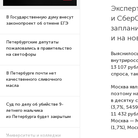
Эксперт
и Сбер
В Государственную думу внесут
законопроект об отмене ЕГЭ
заплани
и на но
Петербургские депутаты
пожаловались в правительство
Выяснилось
на светофоры
внутриросс
13 107 руб
В Петербурге почти нет
спроса, та
качественного сливочного
масла
Москва явл
поэтому на
в десятку 
Суд по делу об убийстве 9-
(3,7%, 545
летнего мальчика
11 432 рубл
из Петербурга будет закрытым
Москва — М
(1,7%), Мос
Университеты и колледжи