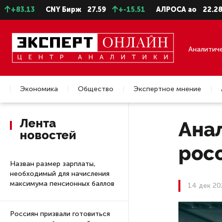
13
CNY Бирж
27.59
+-15.51
АЛРОСА ао
22.28
-0.
Аналитич
Экономика
Общество
Экспертное мнение
Недвижимость
Лента
Анал
новостей
рос
Назван размер зарплаты,
необходимый для начисления
максимума пенсионных баллов
14 дек 20
Россиян призвали готовиться