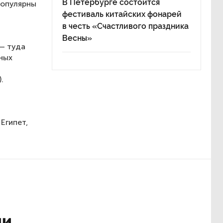
В Петербурге состоится
популярны
фестиваль китайских фонарей
в честь «Счастливого праздника
Весны»
— туда
ных
.
Египет,
ли