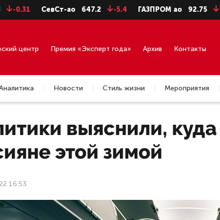
31
СевСт-ао
647.2
-5.4
ГАЗПРОМ ао
92.75
-0.71
еский центр
Премия «Эксперт года»
Архив
Контакты
Аналитика
Новости
Стиль жизни
Мероприятия
итики выяснили, куда
сияне этой зимой
22 16:53