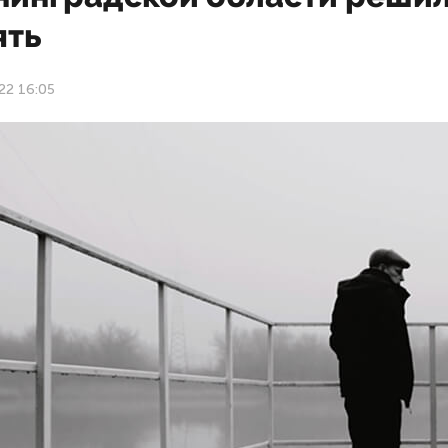
ять
22 16:05