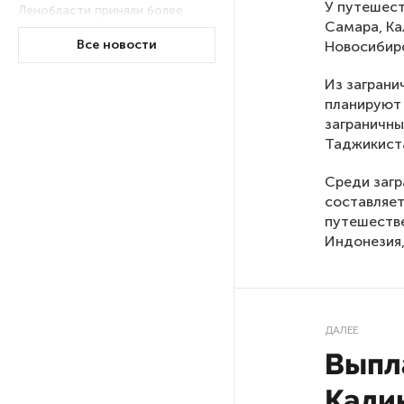
У путешест
Ленобласти приняли более
Самара, Ка
20 000 абитуриентов
Все новости
Новосибирс
Из заграни
В Ленобласти нашли
неолитический могильник
планируют 
с янтарными предметами
заграничны
Таджикистан
«Надежда» закончила
Среди загр
проходку участка на «зеленой»
составляет
ветке метро Петербурга
путешестве
Индонезия,
Стало известно о сети
по распространению в России
фейков
ДАЛЕЕ
Выпл
Аналитики рассказали о ценах
июля на новые легковушки
Кали
в России