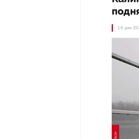
подн
На выборах в Госдуму «Единая
Россия» будет первой
в бюллетене
14 дек 20
В Петербурге на торги
выставили «Вечера на хуторе
близ Диканьки»
До конца года в Мурманской
области установят системы
для борьбы с обледенением
на энергосетях
Экс-полицейского
подозревают в убийстве
знакомого в Петербурге 2 года
назад