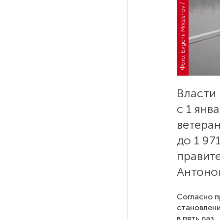
Фото: Evgenii Miklashov / flickr
РГПУ им. А. И. Герцена начнет
новые образовательные
проекты с китайскими вузами
В Петербурге поймали
молодого администратора
Власти
колл-центра мошенников
с 1 янв
Петербургские метростроевцы
ветеран
оценили идею строительства
до 1 97
лифта на станции
«Театральная»
правит
Антоно
Поступило предложение
по пятницам освобождать
Согласно 
от работы одиноких россиянок
становлени
старше 28 лет
в пять раз.