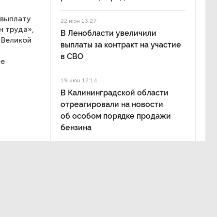
 выплату
22 июн 13:27
н труда»,
В Ленобласти увеличили
 Великой
выплаты за контракт на участие
в СВО
ее
19 июн 12:14
В Калининградской области
отреагировали на новости
об особом порядке продажи
бензина