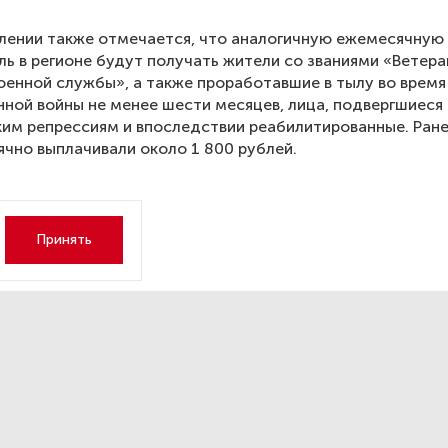
лении также отмечается, что аналогичную ежемесячную
бль в регионе будут получать жители со званиями «Ветера
оенной службы», а также проработавшие в тылу во время
ной войны не менее шести месяцев, лица, подвергшиеся
им репрессиям и впоследствии реабилитированные. Ран
чно выплачивали около 1 800 рублей.
Принять
с-конференция Дмитрий