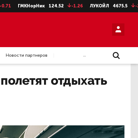
ГМКНорНик
124.52
-1.26
ЛУКОЙЛ
4675.5
-28.5
...
Новости партнеров
 полетят отдыхать