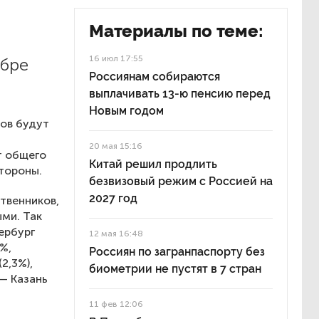
Материалы по теме:
16 июл 17:55
абре
Россиянам собираются
выплачивать 13-ю пенсию перед
Новым годом
ов будут
20 мая 15:16
т общего
Китай решил продлить
стороны.
безвизовый режим с Россией на
2027 год
твенников,
ми. Так
ербург
12 мая 16:48
%,
Россиян по загранпаспорту без
2,3%),
биометрии не пустят в 7 стран
 — Казань
11 фев 12:06