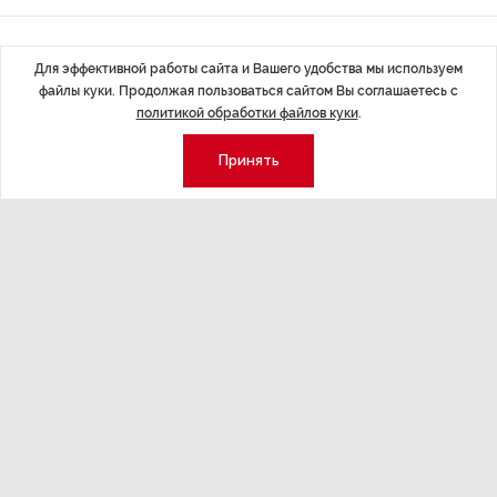
Последние материалы
Для эффективной работы сайта и Вашего удобства мы используем
файлы куки. Продолжая пользоваться сайтом Вы соглашаетесь с
политикой обработки файлов куки
.
Принять
ЭКОНОМИКА
,7 авг 14:44
ОБЩЕСТВО
,7
Курс на растущую
Картина н
волатильность?
августа
ные
Министерство финансов РФ наращивает покупку
Рассказываем 
золота в резервы.
и мире, которы