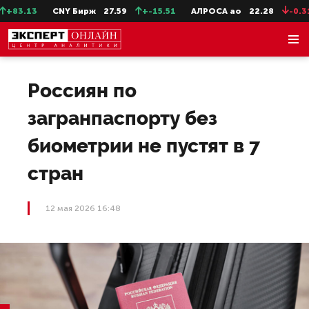
83.13
CNY Бирж
27.59
+-15.51
АЛРОСА ао
22.28
-0.31
Россиян по
загранпаспорту без
биометрии не пустят в 7
стран
12 мая 2026 16:48