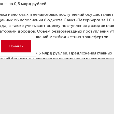
я — на 0,5 млрд рублей.
вка налоговых и неналоговых поступлений осуществляет
данных об исполнении бюджета Санкт-Петербурга за 10 
ода, а также учитывает оценку поступления доходов гла
аторами доходов. Объем безвозмездных поступлений у
фактических поступлений межбюджетных трансфертов
льного бюджета.
Принять
еличиваются на 47,5 млрд рублей. Предложения главных
телей бюджетных средств по оптимизации расходов поз
 бюджетное финансирование по следующим направления
лрд рублей — на приобретение оборудования для учреж
, в том числе +7 млрд рублей в сфере здравоохранения;
лрд рублей — на заработную плату работников бюджетн
числе + 3,3 млрд рублей на «указные» категории;
лрд рублей — на выплаты участникам специальной военн