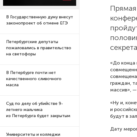
Прямая
конфер
В Государственную думу внесут
законопроект об отмене ЕГЭ
пройду
полови
Петербургские депутаты
секрета
пожаловались в правительство
на светофоры
«До конца 
совмещенны
В Петербурге почти нет
совмещена 
качественного сливочного
граждан, т
масла
массив», —
«Ну и, кон
Суд по делу об убийстве 9-
и российск
летнего мальчика
будут в за
из Петербурга будет закрытым
Дату меро
Университеты и колледжи