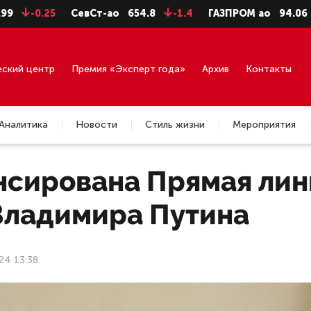
.25
СевСт-ао
654.8
-1.4
ГАЗПРОМ ао
94.06
-0.99
еский центр
Премия «Эксперт года»
Архив
Контакты
Аналитика
Новости
Стиль жизни
Мероприятия
нсирована Прямая лин
Владимира Путина
24 13:38