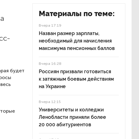
Материалы по теме:
на
Вчера 17:19
Назван размер зарплаты,
сс-
необходимый для начисления
максимума пенсионных баллов
Вчера 16:28
рая будет
Россиян призвали готовиться
просы
к затяжным боевым действиям
 весь
на Украине
Вчера 12:15
Университеты и колледжи
оторые
Ленобласти приняли более
20 000 абитуриентов