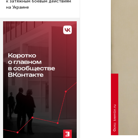
к затяжным боевым действиям
на Украине
Фото: kremlin.ru