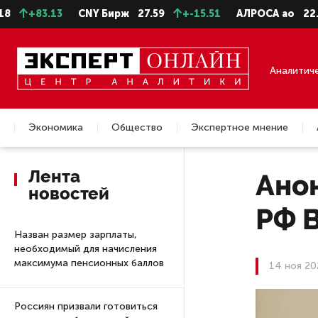
3.13
CNY Бирж
27.59
+-15.51
АЛРОСА ао
22.99
-0
Аналитич
Экономика
Общество
Экспертное мнение
Недвижимость
Лента
Ано
новостей
РФ 
Назван размер зарплаты,
необходимый для начисления
максимума пенсионных баллов
14 ноя 20
Россиян призвали готовиться