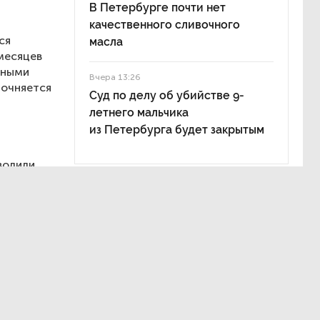
В Петербурге почти нет
качественного сливочного
ся
масла
месяцев
вными
Вчера 13:26
точняется
Суд по делу об убийстве 9-
летнего мальчика
из Петербурга будет закрытым
волили
м:
дений
ой сферы,
ой