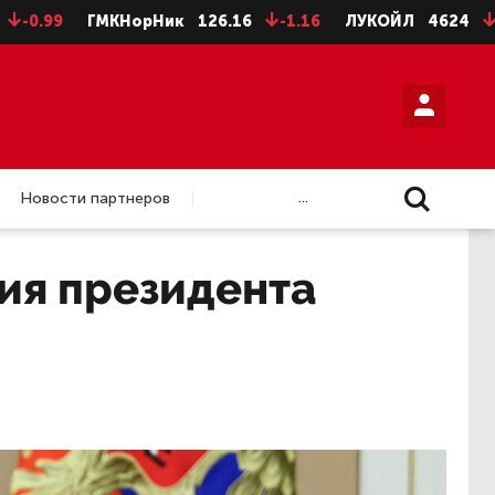
ГМКНорНик
126.16
-1.16
ЛУКОЙЛ
4624
-8
НЛ
...
Новости партнеров
ия президента