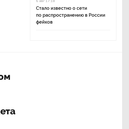
6 авг 17:18
Стало известно о сети
по распространению в России
фейков
ром
ета