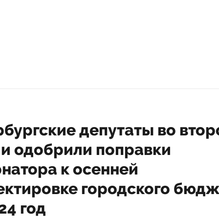
рбургские депутаты во вто
ии одобрили поправки
рнатора к осенней
ектировке городского бюдж
24 год