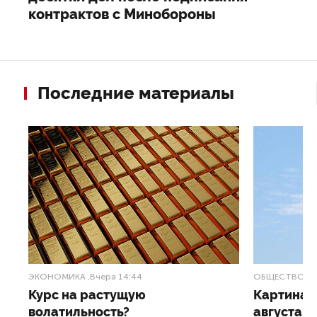
контрактов с Минобороны
Последние материалы
ЭКОНОМИКА
,Вчера 14:44
ОБЩЕСТВО
,В
Курс на растущую
Картина н
волатильность?
августа