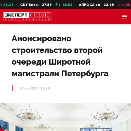
3.13
CNY Бирж
27.59
+-15.51
АЛРОСА ао
22.99
-0.25
Анонсировано
строительство второй
очереди Широтной
магистрали Петербурга
11 ноя 2024 12:28