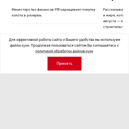
ные
Министерство финансов РФ наращивает покупку
Рассказываем 
золота в резервы.
и мире, которы
августа — от т
строительства 
Для эффективной работы сайта и Вашего удобства мы используем
файлы куки. Продолжая пользоваться сайтом Вы соглашаетесь с
политикой обработки файлов куки
.
Принять
Экономика
Стиль жизни
Общество
Мероприятия
Экспертное мнение
Новости партнеров
Аналитика
Недвижимость
Премия «Эксперт года»
Эксперт 2 столицы
Аналитический центр
Москва
Архив