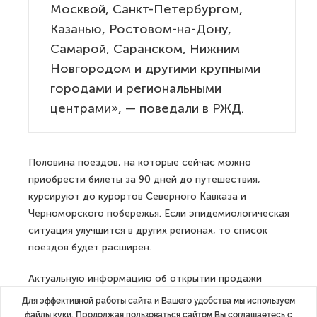
Москвой, Санкт-Петербургом,
Казанью, Ростовом-на-Дону,
Самарой, Саранском, Нижним
Новгородом и другими крупными
городами и региональными
центрами», — поведали в РЖД.
Половина поездов, на которые сейчас можно
приобрести билеты за 90 дней до путешествия,
курсируют до курортов Северного Кавказа и
Черноморского побережья. Если эпидемиологическая
ситуация улучшится в других регионах, то список
поездов будет расширен.
Актуальную информацию об открытии продажи
билетов пассажиры могут узнать на официальном
Для эффективной работы сайта и Вашего удобства мы используем
сайте РЖД или в мобильном приложении.
файлы куки. Продолжая пользоваться сайтом Вы соглашаетесь с