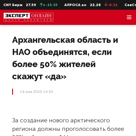
NY Бирж
27.59
+-15.35
АЛРОСА ао
22.28
-0.31
СевСт-а
Архангельская область и
НАО объединятся, если
более 50% жителей
скажут «да»
14 мая 2020 14:30
За создание нового арктического
региона должны проголосовать более