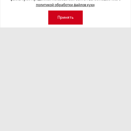
политикой обработки файлов куки
.
С 2016 года РЖД стали продавать билеты за 60 суток
Принять
до отправления, с декабря 2017 года — до 90 суток. С
1 апреля 2019 году на некоторые поезда билеты
можно было купить за 120 суток до отправления.
ДАЛЕЕ
Жителям Ленобласти, потерявшим
работу, предлагают ремонтировать
дороги
Последние материалы