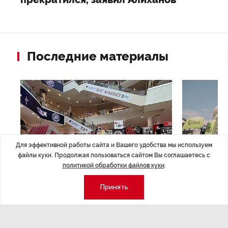
Последние материалы
Для эффективной работы сайта и Вашего удобства мы используем
файлы куки. Продолжая пользоваться сайтом Вы соглашаетесь с
политикой обработки файлов куки
.
Принять
НОВОСТИ ПАРТНЕРОВ
,4 авг 16:41
МЕРОПРИЯТИ
ТРЦ «Галерея» как модератор
Успеть вс
городской жизни
x Сбер в 