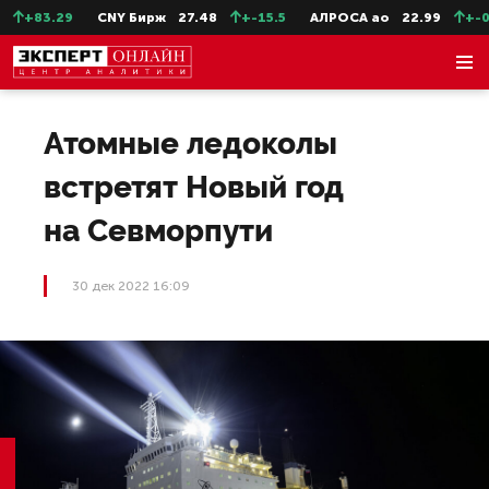
+83.29
CNY Бирж
27.48
+-15.5
АЛРОСА ао
22.99
+-0.1
Атомные ледоколы
встретят Новый год
на Севморпути
30 дек 2022 16:09