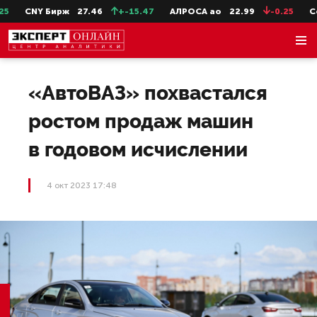
CNY Бирж
27.46
+-15.47
АЛРОСА ао
22.99
-0.25
СевС
«АвтоВАЗ» похвастался
ростом продаж машин
в годовом исчислении
4 окт 2023 17:48