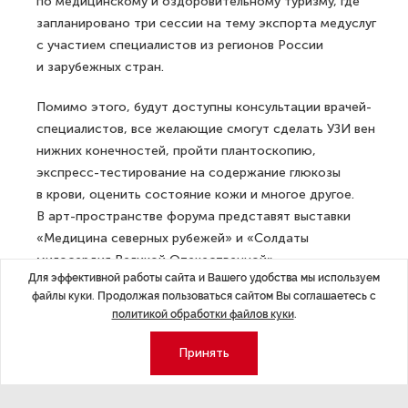
по медицинскому и оздоровительному туризму, где
запланировано три сессии на тему экспорта медуслуг
с участием специалистов из регионов России
и зарубежных стран.
Помимо этого, будут доступны консультации врачей-
специалистов, все желающие смогут сделать УЗИ вен
нижних конечностей, пройти плантоскопию,
экспресс-тестирование на содержание глюкозы
в крови, оценить состояние кожи и многое другое.
В арт-пространстве форума представят выставки
«Медицина северных рубежей» и «Солдаты
милосердия Великой Отечественной».
Для эффективной работы сайта и Вашего удобства мы используем
ДАЛЕЕ
файлы куки. Продолжая пользоваться сайтом Вы соглашаетесь с
политикой обработки файлов куки
.
«Россети» в Карелии перешли
в режим повышенной готовности
Принять