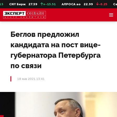
3
CNY Бирж
27.59
+-15.51
АЛРОСА ао
22.99
-0.25
Сев
Беглов предложил
кандидата на пост вице-
губернатора Петербурга
по связи
18 янв 2021 13:41