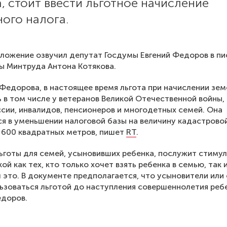
, стоит ввести льготное начисление
ого налога.
ложение озвучил депутат Госдумы Евгений Федоров в п
вы Минтруда Антона Котякова.
Федорова, в настоящее время льгота при начислении зем
ь в том числе у ветеранов Великой Отечественной войны,
сии, инвалидов, пенсионеров и многодетных семей. Она
я в уменьшении налоговой базы на величину кадастрово
 600 квадратных метров, пишет
RT
.
ьготы для семей, усыновивших ребенка, послужит стиму
й как тех, кто только хочет взять ребенка в семью, так и
 это. В документе предполагается, что усыновители или
ьзоваться льготой до наступления совершеннолетия ребе
едоров.