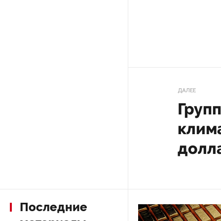
На выборах в Госдуму «Единая
Россия» будет первой
в бюллетене
В Петербурге на торги
выставили «Вечера на хуторе
ДАЛЕЕ
близ Диканьки»
Груп
клим
До конца года в Мурманской
области установят системы
долл
для борьбы с обледенением
на энергосетях
Экс-полицейского
подозревают в убийстве
знакомого в Петербурге 2 года
Последние
назад