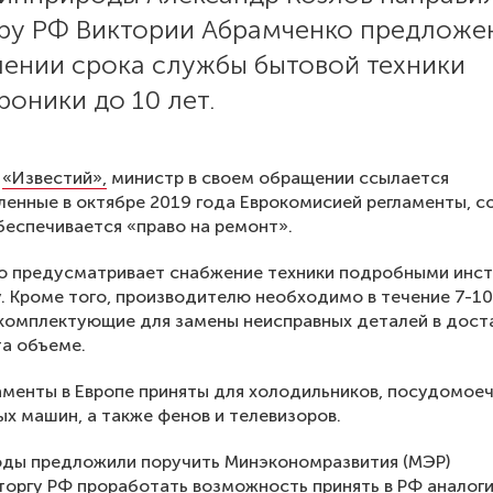
ру РФ Виктории Абрамченко предложе
лении срока службы бытовой техники
роники до 10 лет.
м
«Известий»,
министр в своем обращении ссылается
ленные в октябре 2019 года Еврокомисией регламенты, с
еспечивается «право на ремонт».
во предусматривает снабжение техники подробными инс
. Кроме того, производителю необходимо в течение 7-10
 комплектующие для замены неисправных деталей в дос
а объеме.
аменты в Европе приняты для холодильников, посудомое
ых машин, а также фенов и телевизоров.
оды предложили поручить Минэкономразвития (МЭР)
оргу РФ проработать возможность принять в РФ аналог