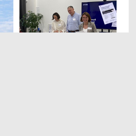
МЕРОПРИЯТИЯ
,Вчера 13:12
ЭРА осознанных решений
в Лектории BITOBE
мире,
Для эффективного лидерства необходимы точные
т
и практичные данные о сильных сторонах,
а
ограничениях, мотивации и поведенческих рисках.