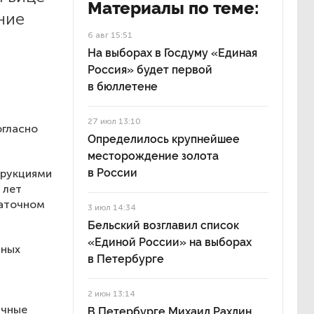
Материалы по теме:
ние
6 авг 15:51
На выборах в Госдуму «Единая
Россия» будет первой
в бюллетене
27 июл 13:10
огласно
Определилось крупнейшее
месторождение золота
в России
трукциями
 лет
таточном
3 июл 14:34
Бельский возглавил список
«Единой России» на выборах
чных
в Петербурге
2 июн 13:14
ичные
В Петербурге Михаил Рахлин