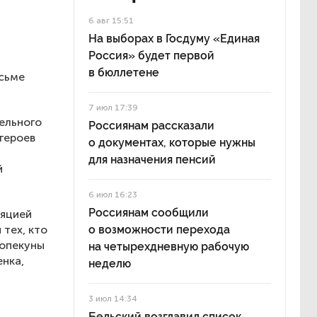
6 авг 15:51
На выборах в Госдуму «Единая
Россия» будет первой
в бюллетене
исьме
7 июл 17:39
ельного
Россиянам рассказали
 героев
о документах, которые нужны
для назначения пенсий
й
6 июл 16:23
Россиянам сообщили
ляцией
 тех, кто
о возможности перехода
 опекуны
на четырехдневную рабочую
нка,
неделю
3 июл 14:34
Бельский возглавил список