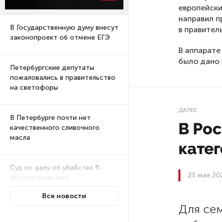
европейски
направил 
В Государственную думу внесут
в правител
законопроект об отмене ЕГЭ
В аппарате
было дано
Петербургские депутаты
пожаловались в правительство
на светофоры
ДАЛЕЕ
В Петербурге почти нет
В Ро
качественного сливочного
масла
катег
Суд по делу об убийстве 9-
25 мая 20
летнего мальчика
из Петербурга будет закрытым
Все новости
Для сем
Университеты и колледжи