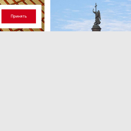
Принять
ОБЩЕСТВО
,Вчера 13:17
 волатильность?
Картина недели: 31 июля — 7
августа
 наращивает покупку
Рассказываем о главных событиях в России и 
которые произошли с 31 июля по 7 августа — о
теракта в Москве до одобрения строительств
комплекса «Лахта Центр 2».