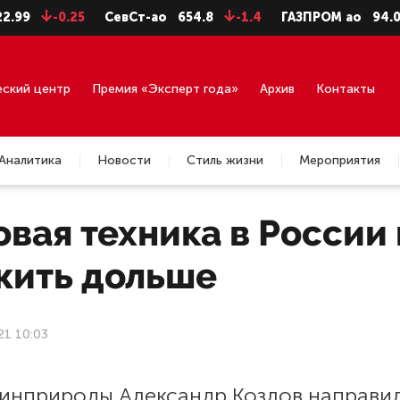
-0.25
СевСт-ао
654.8
-1.4
ГАЗПРОМ ао
94.06
еский центр
Премия «Эксперт года»
Архив
Контакты
Аналитика
Новости
Стиль жизни
Мероприятия
вая техника в России
жить дольше
21 10:03
Минприроды Александр Козлов направил