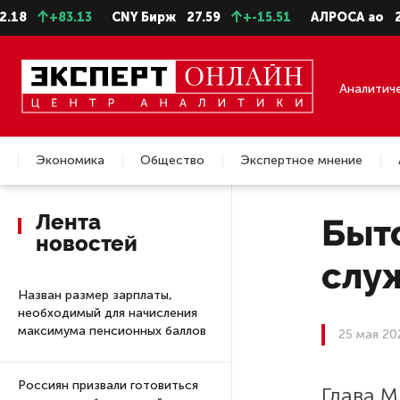
+83.13
CNY Бирж
27.59
+-15.51
АЛРОСА ао
22.99
Аналитич
Экономика
Общество
Экспертное мнение
Недвижимость
Лента
Быто
новостей
слу
Назван размер зарплаты,
необходимый для начисления
максимума пенсионных баллов
25 мая 20
Россиян призвали готовиться
Глава 