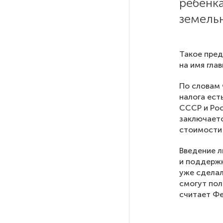
ребенка
Ленобласти приняли более
земельн
20 000 абитуриентов
В Ленобласти нашли
Такое пред
неолитический могильник
на имя гла
с янтарными предметами
По словам 
налога ест
«Надежда» закончила
проходку участка на «зеленой»
СССР и Рос
ветке метро Петербурга
заключаетс
стоимости
Стало известно о сети
Введение л
по распространению в России
и поддержко
фейков
уже сделал
смогут пол
считает Ф
Аналитики рассказали о ценах
июля на новые легковушки
в России