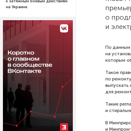
к затяжным боевым действиям
премье
на Украине
о прод
и элект
По данны
на установ
которым об
Такое пра
по ремонту
выпускать
для ремонт
Такие регл
и стиральн
В Минприр
и Минпромт