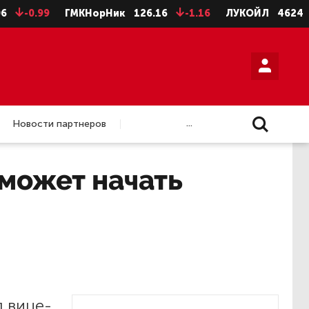
-0.99
ГМКНорНик
126.16
-1.16
ЛУКОЙЛ
4624
-8
...
Новости партнеров
 может начать
 вице-