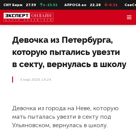
CNY Бирж
27.59
+-15.51
АЛРОСА ао
22.28
-0.31
СевСт-
Девочка из Петербурга,
которую пытались увезти
в секту, вернулась в школу
3 мар 2026 14:24
Девочка из города на Неве, которую
мать пыталась увезти в секту под
Ульяновском, вернулась в школу.