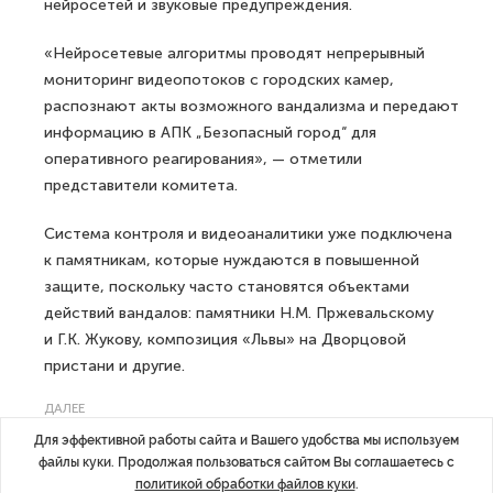
нейросетей и звуковые предупреждения.
«Нейросетевые алгоритмы проводят непрерывный
мониторинг видеопотоков с городских камер,
распознают акты возможного вандализма и передают
информацию в АПК „Безопасный город“ для
оперативного реагирования», — отметили
представители комитета.
Система контроля и видеоаналитики уже подключена
к памятникам, которые нуждаются в повышенной
защите, поскольку часто становятся объектами
действий вандалов: памятники Н.М. Пржевальскому
и Г.К. Жукову, композиция «Львы» на Дворцовой
пристани и другие.
ДАЛЕЕ
Перечислены регионы РФ с высоким
Для эффективной работы сайта и Вашего удобства мы используем
файлы куки. Продолжая пользоваться сайтом Вы соглашаетесь с
уровнем риска недобросовестных
политикой обработки файлов куки
.