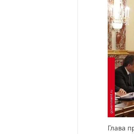
Ленобласти приняли более
20 000 абитуриентов
В Ленобласти нашли
неолитический могильник
с янтарными предметами
«Надежда» закончила
проходку участка на «зеленой»
ветке метро Петербурга
Стало известно о сети
government.ru
по распространению в России
фейков
Аналитики рассказали о ценах
июля на новые легковушки
Глава 
в России