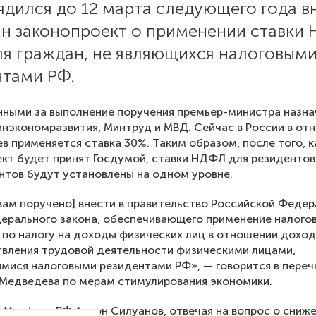
ядился до 12 марта следующего года в
ин законопроект о применении ставки
ля граждан, не являющихся налоговым
нтами РФ.
ными за выполнение поручения премьер-министра назн
нэкономразвития, Минтруд и МВД. Сейчас в России в от
в применяется ставка 30%. Таким образом, после того, к
кт будет принят Госдумой, ставки НДФЛ для резидентов
нтов будут установлены на одном уровне.
ам поручено] внести в правительство Российской Феде
ерального закона, обеспечивающего применение налого
 по налогу на доходы физических лиц в отношении дохо
вления трудовой деятельности физическими лицами,
мися налоговыми резидентами РФ», — говорится в переч
Медведева по мерам стимулирования экономики.
а Минфина РФ Антон Силуанов, отвечая на вопрос о сниж