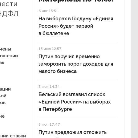
нести
6 авг 15:51
 НДФЛ
На выборах в Госдуму «Единая
и
Россия» будет первой
в бюллетене
ачены
15 июл 12:57
ношении
Путин поручил временно
ак
заморозить порог доходов для
малого бизнеса
3 июл 14:34
рации
Бельский возглавил список
вой
«Единой России» на выборах
дов
в Петербурге
не
5 июн 17:47
Путин предложил отложить
ении ставки