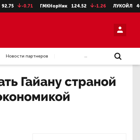
-0.71
ГМКНорНик
124.52
-1.26
ЛУКОЙЛ
4675.5
...
Новости партнеров
ть Гайану страной
экономикой