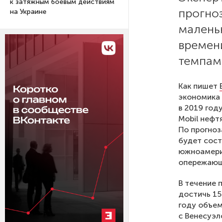
к затяжным боевым действиям
прогноз
на Украине
малень
времен
темпам
Как пишет
экономика 
в 2019 год
Mobil нефт
По прогноз
будет сост
южноамерик
опережающи
В течение 
достичь 15
году объем
с Венесуэл