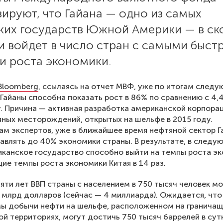
ируют, что Гайана — одно из самых
ких государств Южной Америки — в с
и войдет в число стран с самыми быст
и роста экономики.
Bloomberg
, ссылаясь на отчет МВФ, уже по итогам следу
Гайаны способна показать рост в 86% по сравнению с 4,
у. Причина — активная разработка американской корпора
яных месторождений, открытых на шельфе в 2015 году.
ам экспертов, уже в ближайшее время нефтяной сектор Г
авлять до 40% экономики страны. В результате, в следу
анское государство способно выйти на темпы роста эк
е темпы роста экономики Китая в 14 раз.
пяти лет ВВП страны с населением в 750 тысяч человек м
 млрд долларов (сейчас — 4 миллиарда). Ожидается, что
ы добычи нефти на шельфе, расположенном на граничащ
ой территориях, могут достичь 750 тысяч баррелей в сут