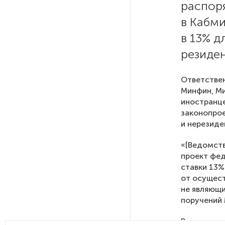
распор
в Кабм
На выборах в Госдуму «Единая
Россия» будет первой
в 13% д
в бюллетене
резиде
В Петербурге на торги
Ответствен
выставили «Вечера на хуторе
Минфин, Ми
близ Диканьки»
иностранце
законопрое
и нерезиде
До конца года в Мурманской
области установят системы
«[Ведомств
для борьбы с обледенением
проект фед
на энергосетях
ставки 13%
от осущест
Экс-полицейского
не являющи
подозревают в убийстве
поручений 
знакомого в Петербурге 2 года
назад
Ранее глав