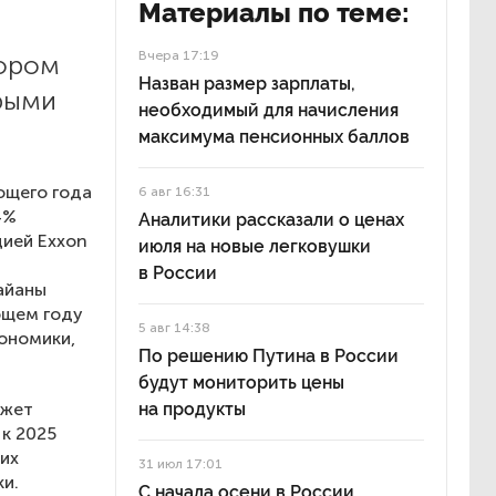
Материалы по теме:
Вчера 17:19
кором
Назван размер зарплаты,
рыми
необходимый для начисления
максимума пенсионных баллов
ющего года
6 авг 16:31
4%
Аналитики рассказали о ценах
цией Exxon
июля на новые легковушки
в России
айаны
ющем году
5 авг 14:38
ономики,
По решению Путина в России
будут мониторить цены
ожет
на продукты
 к 2025
их
31 июл 17:01
ки.
С начала осени в России