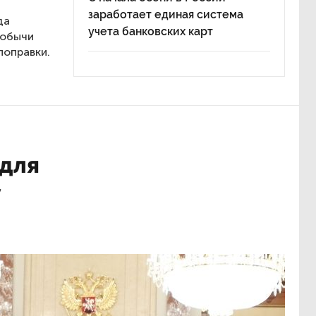
заработает единая система
да
учета банковских карт
добычи
поправки.
 для
у