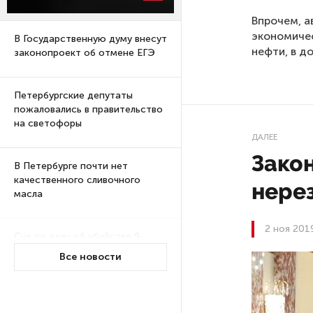
Впрочем, а
экономичес
В Государственную думу внесут
нефти, в д
законопроект об отмене ЕГЭ
Петербургские депутаты
пожаловались в правительство
на светофоры
ДАЛЕЕ
Зако
В Петербурге почти нет
качественного сливочного
нерез
масла
2 ноя 201
Суд по делу об убийстве 9-
летнего мальчика
Все новости
из Петербурга будет закрытым
Университеты и колледжи