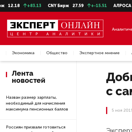
.18
+83.13
CNY Бирж
27.59
+-15.51
АЛРОСА ао
22
Аналитич
Экономика
Общество
Экспертное мнение
Недвижимость
Лента
Доб
новостей
с с
Назван размер зарплаты,
необходимый для начисления
максимума пенсионных баллов
5 ноя 201
Россиян призвали готовиться
Экспер