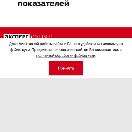
показателей
Для эффективной работы сайта и Вашего удобства мы используем
файлы куки. Продолжая пользоваться сайтом Вы соглашаетесь с
Экономика
Стиль жизни
политикой обработки файлов куки
.
Общество
Мероприятия
Принять
Экспертное мнение
Новости партнеров
Аналитика
Недвижимость
Премия «Эксперт года»
Эксперт 2 столицы
Аналитический центр
Москва
Архив
СПб
Сотрудничество
Эксперт регионы
Контакты