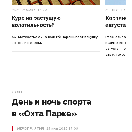
ЭКОНОМИКА
,14:44
ОБЩЕСТВО
,1
Курс на растущую
Картина н
волатильность?
августа
ные
Министерство финансов РФ наращивает покупку
Рассказываем 
золота в резервы.
и мире, которы
августа — от т
строительства 
ДАЛЕЕ
День и ночь спорта
в «Охта Парке»
МЕРОПРИЯТИЯ
25 июн 2025 17:09