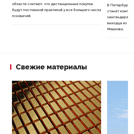
области считают, что дистанционные покупки
В Петербурге 
будут постоянной практикой у все большего числа
ся
станет компан
псковичей.
у
замгендиректо
выходца из ор
Мешкова.
Свежие материалы