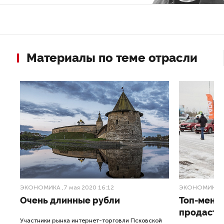
Материалы по теме отрасли
ЭКОНОМИКА
,7 мая 2020 16:12
ЭКОНОМИКА
,
Очень длинные рубли
Топ-мене
продаст 
Участники рынка интернет-торговли Псковской