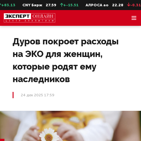
83.13
CNY Бирж
27.59
+-15.51
АЛРОСА ао
22.28
-0.31
Дуров покроет расходы
на ЭКО для женщин,
которые родят ему
наследников
24 дек 2025 17:59