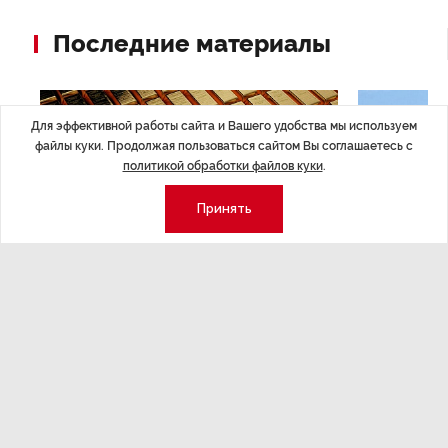
Последние материалы
Для эффективной работы сайта и Вашего удобства мы используем
файлы куки. Продолжая пользоваться сайтом Вы соглашаетесь с
политикой обработки файлов куки
.
Принять
ЭКОНОМИКА
,7 авг 14:44
ОБЩЕСТВО
,7
Курс на растущую
Картина н
волатильность?
августа
ные
Министерство финансов РФ наращивает покупку
Рассказываем 
золота в резервы.
и мире, которы
августа — от т