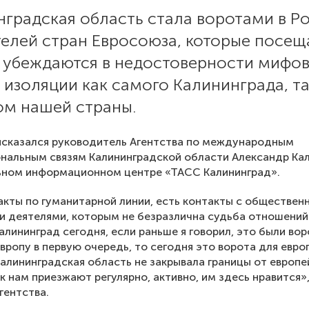
нградская область стала воротами в Р
телей стран Евросоюза, которые посещ
, убеждаются в недостоверности мифо
 изоляции как самого Калининграда, т
ом нашей страны.
ысказался руководитель Агентства по международным
нальным связям Калининградской области Александр Ка
льном информационном центре «ТАСС Калининград».
акты по гуманитарной линии, есть контакты с обществен
 деятелями, которым не безразлична судьба отношений
Калининград сегодня, если раньше я говорил, это были во
Европу в первую очередь, то сегодня это ворота для евро
Калининградская область не закрывала границы от европе
к нам приезжают регулярно, активно, им здесь нравится»
гентства.