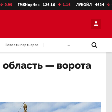
ГМКНорНик
126.16
-1.16
ЛУКОЙЛ
4624
-8
НЛМ
...
Новости партнеров
 область — ворота