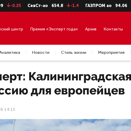
25
СевСт-ао
654.8
-1.4
ГАЗПРОМ ао
94.06
-0.99
еский центр
Премия «Эксперт года»
Архив
Контакты
Аналитика
Новости
Стиль жизни
Мероприятия
ерт: Калининградская
оссию для европейцев
26 14:15