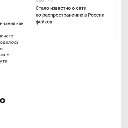
6 авг 17:18
Стало известно о сети
по распространению в России
фейков
нчания как
ничего
ходилось
се
ожно
ута.
ко