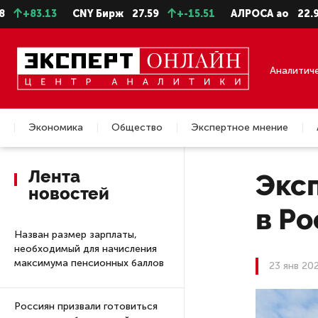
.13
CNY Бирж
27.59
+-15.51
АЛРОСА ао
22.99
-0.
Аналитич
Экономика
Общество
Экспертное мнение
Недвижимость
Лента
Эксп
новостей
в Р
Назван размер зарплаты,
необходимый для начисления
максимума пенсионных баллов
23 янв 20
Россиян призвали готовиться