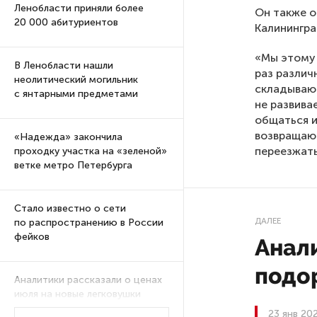
Ленобласти приняли более
Он также о
20 000 абитуриентов
Калинингра
«Мы этому 
В Ленобласти нашли
раз различ
неолитический могильник
складывают
с янтарными предметами
не развива
общаться и
возвращают
«Надежда» закончила
переезжать
проходку участка на «зеленой»
ветке метро Петербурга
Стало известно о сети
ДАЛЕЕ
по распространению в России
фейков
Анали
подо
Аналитики рассказали о ценах
июля на новые легковушки
в России
23 янв 20