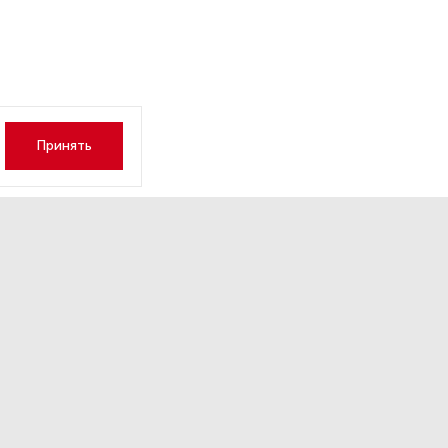
Принять
лининграде намерены запус
ое авиасообщение с Дубае