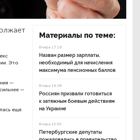
должает
Материалы по теме:
Вчера 17:19
Назван размер зарплаты,
екс
ии. Это
необходимый для начисления
максимума пенсионных баллов
ания —
Вчера 16:28
 сильнее —
Россиян призвали готовиться
к затяжным боевым действиям
на Украине
алась еще
Вчера 15:05
Петербургские депутаты
пожаловались в правительство