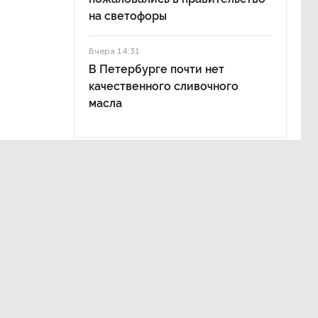
на светофоры
Вчера 14:31
В Петербурге почти нет
качественного сливочного
масла
тить
м