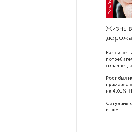
РГПУ им. А. И. Герцена начнет
новые образовательные
проекты с китайскими вузами
Жизнь 
дорожа
В Петербурге поймали
молодого администратора
Как пишет 
колл-центра мошенников
потребител
означает, 
Петербургские метростроевцы
Рост был н
оценили идею строительства
примерно н
лифта на станции
«Театральная»
на 4,01%. 
Ситуация в
Поступило предложение
выше.
по пятницам освобождать
от работы одиноких россиянок
старше 28 лет