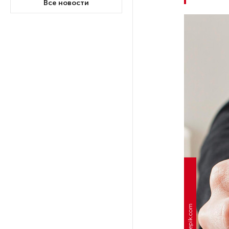
Все новости
На выборах в Госдуму «Единая
Россия» будет первой
в бюллетене
В Петербурге на торги
выставили «Вечера на хуторе
близ Диканьки»
До конца года в Мурманской
области установят системы
для борьбы с обледенением
на энергосетях
Экс-полицейского
подозревают в убийстве
Фото: freepik.com
знакомого в Петербурге 2 года
назад