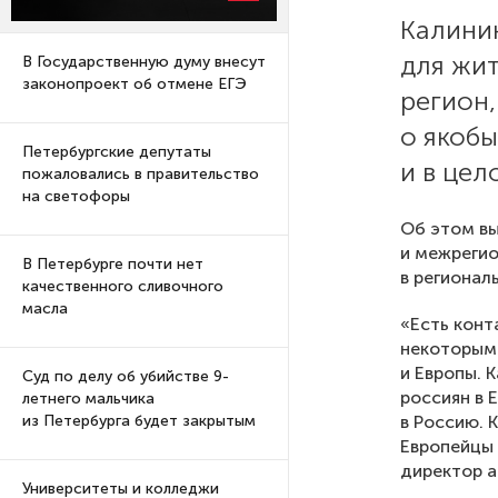
Калини
для жи
В Государственную думу внесут
законопроект об отмене ЕГЭ
регион
о якобы
Петербургские депутаты
и в цел
пожаловались в правительство
на светофоры
Об этом в
и межрегио
В Петербурге почти нет
в региона
качественного сливочного
масла
«Есть конт
некоторыми
и Европы. 
Суд по делу об убийстве 9-
россиян в 
летнего мальчика
в Россию. 
из Петербурга будет закрытым
Европейцы 
директор а
Университеты и колледжи