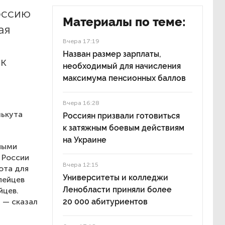
оссию
Материалы по теме:
ая
Вчера 17:19
в
Назван размер зарплаты,
ак
необходимый для начисления
максимума пенсионных баллов
Вчера 16:28
лькута
Россиян призвали готовиться
к затяжным боевым действиям
на Украине
ными
 России
Вчера 12:15
рота для
Университеты и колледжи
пейцев
Ленобласти приняли более
йцев.
, — сказал
20 000 абитуриентов